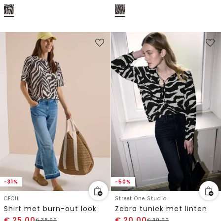
-31%
-50%
CECIL
Street One Studio
Shirt met burn-out look
Zebra tuniek met linten
€
25,00
€
20,00
€
35,99
€
39,99