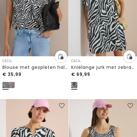
CECIL
CECIL
Blouse met gespleten hals en zebraprint
Knielange jurk met zebraprint
€
35,99
€
69,99