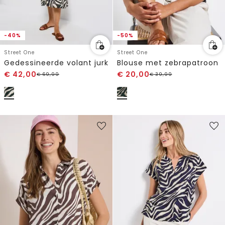
-40%
-50%
Street One
Street One
Gedessineerde volant jurk
Blouse met zebrapatroon
€
42,00
€
20,00
€
69,99
€
39,99