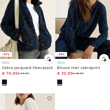
-30%
-30%
CECIL
CECIL
Zebra jacquard fleecejack
Blouse met zebraprint
€
70,00
€
32,00
€
99,99
€
45,99