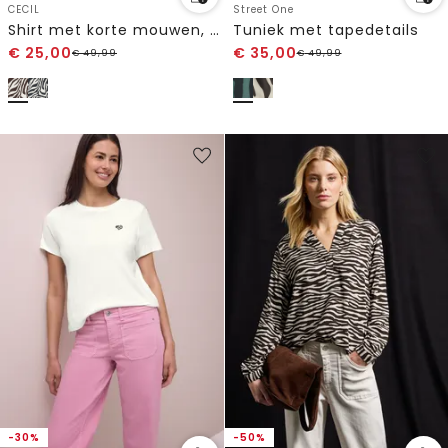
CECIL
Street One
Shirt met korte mouwen, capuchon en structuur
Tuniek met tapedetails
€
25,00
€
35,00
€
49,99
€
49,99
-30%
-50%