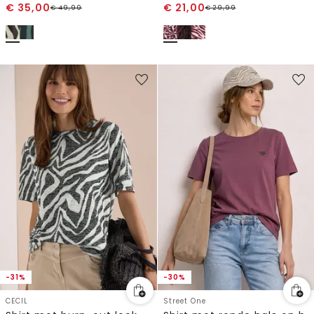
€
35,00
€
21,00
€
49,99
€
29,99
-31%
-30%
CECIL
Street One