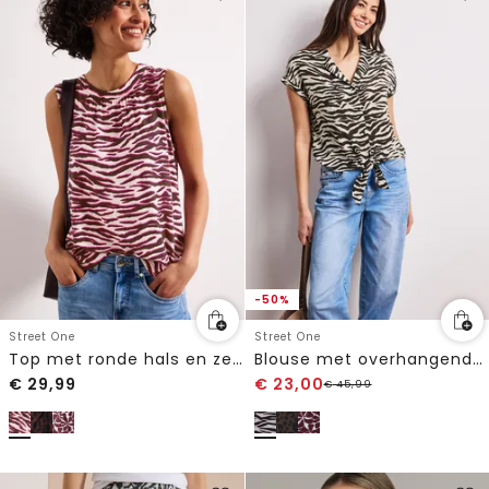
-50%
Street One
Street One
Top met ronde hals en zebraprint
Blouse met overhangende schouders en bowlingkraag
€
29,99
€
23,00
€
45,99