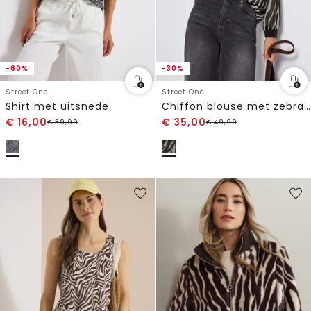
-60%
-30%
Street One
Street One
Shirt met uitsnede
Chiffon blouse met zebraprint
€
16,00
€
35,00
€
39,99
€
49,99