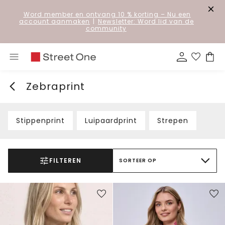
Word member en ontvang 10 % korting
– Nu een
account aanmaken
|
Newsletter: Word lid van de
community
Zebraprint
Stippenprint
Luipaardprint
Strepen
FILTEREN
SORTEER OP