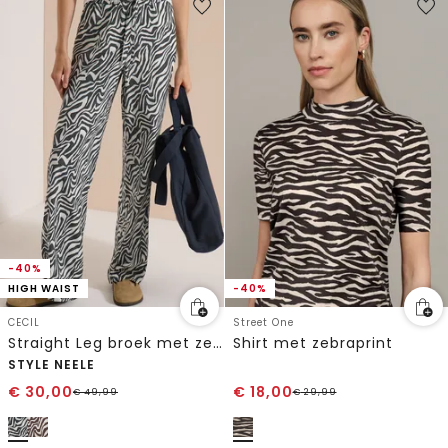
-40%
HIGH WAIST
-40%
CECIL
Street One
Straight Leg broek met zebraprint
Shirt met zebraprint
STYLE NEELE
€
30,00
€
18,00
€
49,99
€
29,99