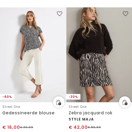
-60%
-30%
Street One
Street One
Gedessineerde blouse
Zebra jacquard rok
STYLE MAJA
€
16,00
€
42,00
€
39,99
€
59,99