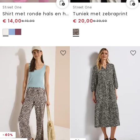
Street One
Street One
Shirt met ronde hals en hartdetail
Tuniek met zebraprint
€
14,00
€
20,00
€
19,99
€
39,99
-40%