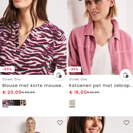
-50%
-30%
Street One
Street One
Blouse met korte mouwen, gespleten hals en print
Katoenen pet met zebraprint
€
20,00
€
16,00
€
39,99
€
22,99