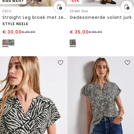
HIGH WAIST
-50%
CECIL
Street One
Straight Leg broek met zebraprint
Gedessineerde volant jurk
STYLE NEELE
€
30,00
€
35,00
€
49,99
€
69,99