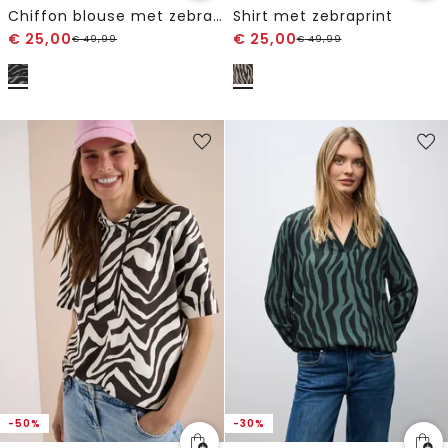
Chiffon blouse met zebraprint
Shirt met zebraprint
€
25,00
€
25,00
€
49,99
€
49,99
-50%
-30%