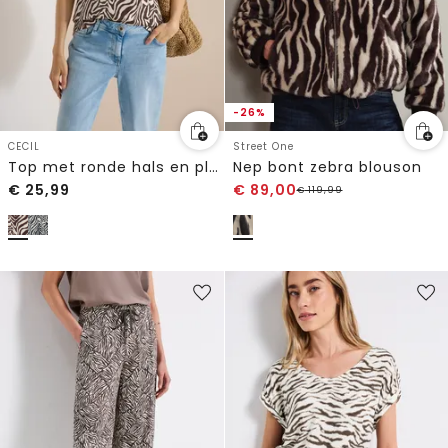
-26%
CECIL
Street One
Top met ronde hals en plooidetail
Nep bont zebra blouson
€
25,99
€
89,00
€
119,99