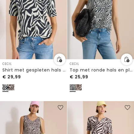
CECIL
CECIL
Shirt met gespleten hals met print
Top met ronde hals en plooidetails
€
29,99
€
25,99