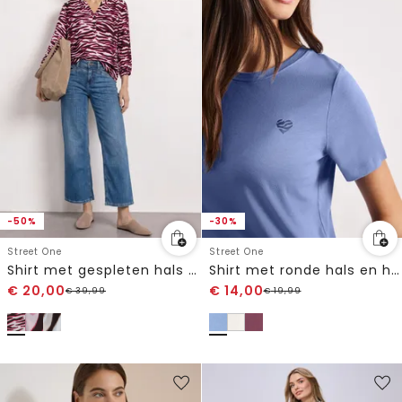
-50%
-30%
Street One
Street One
Shirt met gespleten hals en structuurmix
Shirt met ronde hals en hartdetail
€
20,00
€
14,00
€
39,99
€
19,99