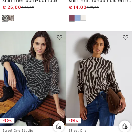
Shirt met burn-out look
Shirt met ronde hals en hartdetail
€
25,00
€
14,00
€
35,99
€
19,99
-50%
-50%
Street One Studio
Street One