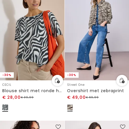
-30%
-30%
CECIL
Street One
Blouse shirt met ronde hals en print
Overshirt met zebraprint
€
28,00
€
49,00
€
39,99
€
69,99