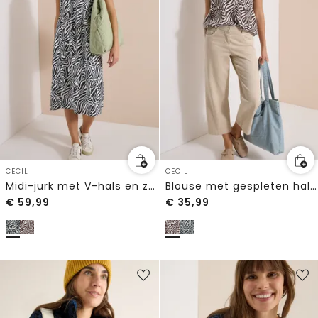
CECIL
CECIL
Midi-jurk met V-hals en zebraprint
Blouse met gespleten hals en zebraprint
€
59,99
€
35,99