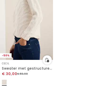
-50%
CECIL
Sweater met gestructureerd patroon
€
30,00
€
59,99