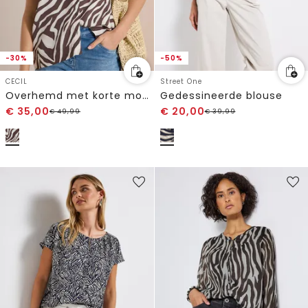
-30%
-50%
CECIL
Street One
Overhemd met korte mouwen en zebraprint
Gedessineerde blouse
€
35,00
€
20,00
€
49,99
€
39,99