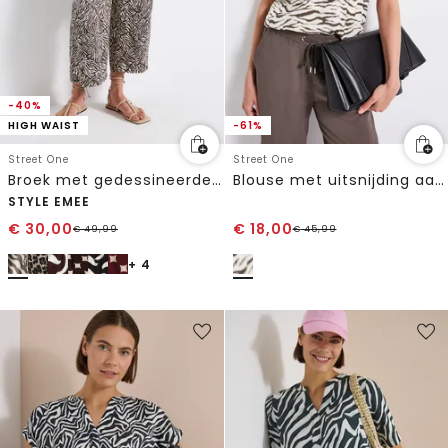
-40%
HIGH WAIST
-61%
Street One
Street One
Broek met gedessineerde Wide Legs
Blouse met uitsnijding aan de achterkant
STYLE EMEE
€
30,00
€
18,00
€
49,99
€
45,99
+ 4