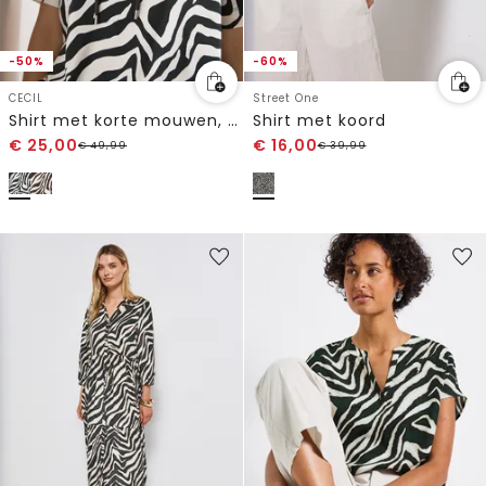
-50%
-60%
CECIL
Street One
Shirt met korte mouwen, capuchon en structuur
Shirt met koord
€
25,00
€
16,00
€
49,99
€
39,99