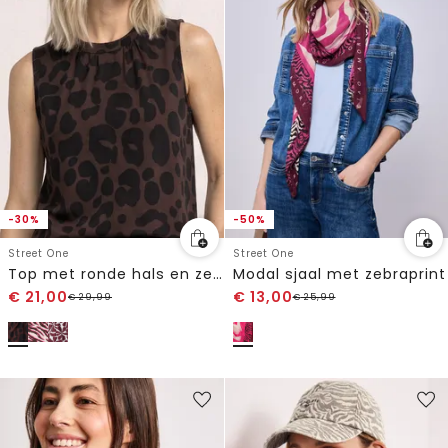
-30%
-50%
Street One
Street One
Top met ronde hals en zebraprint
Modal sjaal met zebraprint
€
21,00
€
13,00
€
29,99
€
25,99