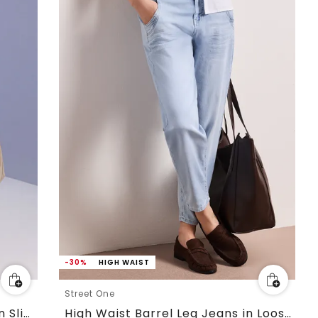
-30%
HIGH WAIST
Street One
7/8 Mid Waist Slim Legs jeans in Slim Fit
High Waist Barrel Leg Jeans in Loose Fit