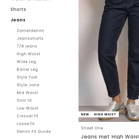
Shorts
Jeans
Zomerdenim
Jeansshorts
7/8 jeans
High Waist
Wide Leg
Barrel Leg
Style York
Style Jane
Mid Waist
Slim fit
Low Waist
NEW
HIGH WAIST
Casual fit
Loose fit
Street One
Denim Fit Guide