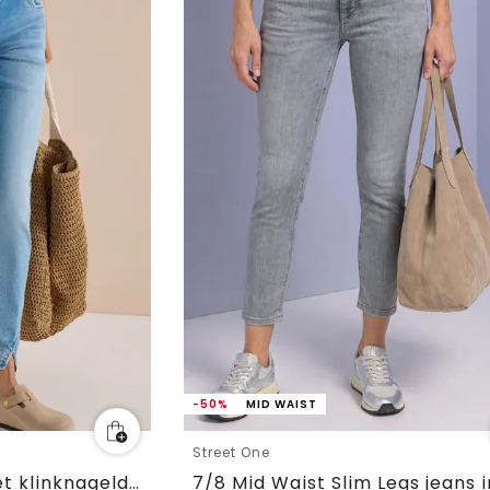
-50%
MID WAIST
Street One
Straight Leg jeans met klinknageldetails