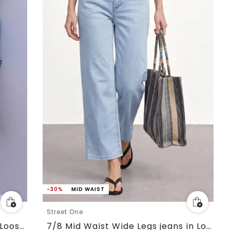
-30%
MID WAIST
Street One
High Waist Barrel Leg Jeans in Loose Fit
7/8 Mid Waist Wide Legs jeans in Loose Fit