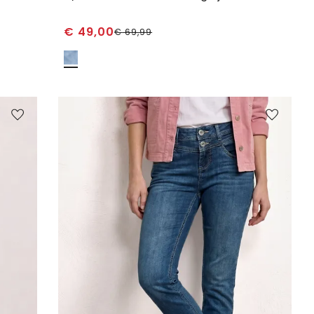
€
49,00
€
69,99