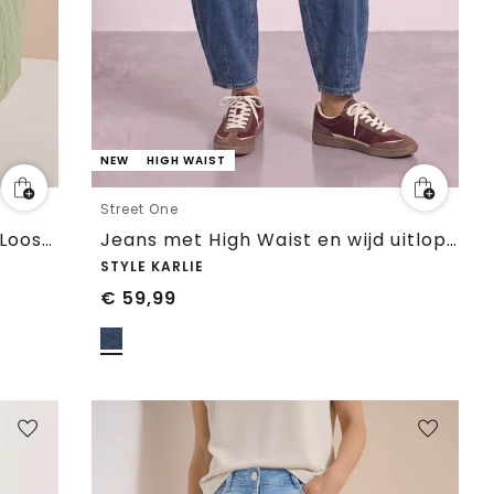
NEW
HIGH WAIST
Street One
High Waist Barrel Leg Jeans in Loose Fit
Jeans met High Waist en wijd uitlopende pijpen in een Loose Fit pasvorm
STYLE KARLIE
€
59,99