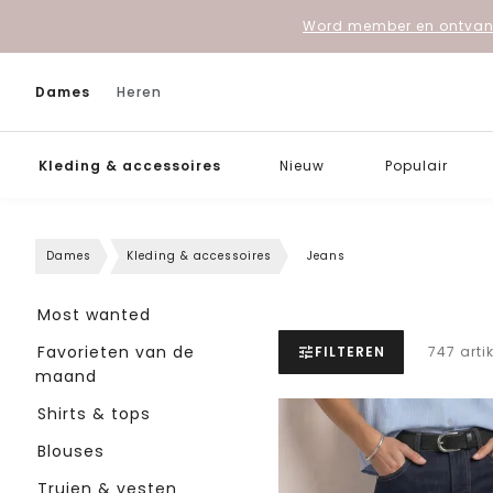
Word member en ontvang
Dames
Heren
Kleding & accessoires
Nieuw
Populair
Dames
Kleding & accessoires
Jeans
Most wanted
Favorieten van de
FILTEREN
747 arti
maand
Shirts & tops
Blouses
Truien & vesten