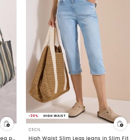
-30%
HIGH WAIST
CECIL
Jeans met Mid Waist en Wide Leg pijpen in een Loose Fit pasvorm
High Waist Slim Legs jeans in Slim Fit