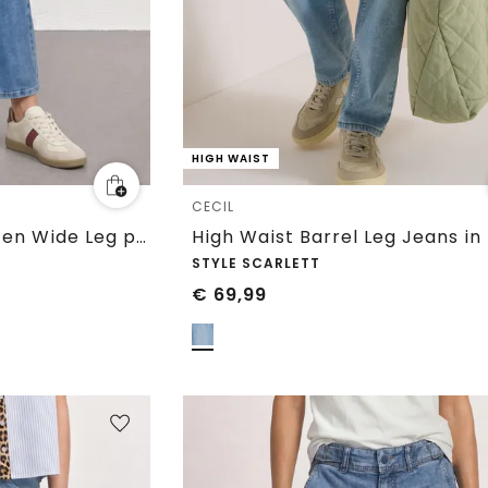
HIGH WAIST
CECIL
Jeans met Mid Waist en Wide Leg pijpen in een Loose Fit pasvorm
STYLE SCARLETT
€
69,99