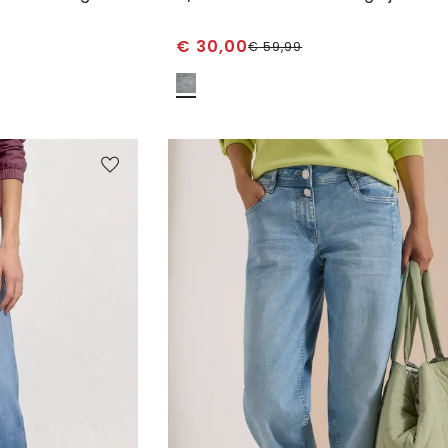
€
30,00
€
59,99