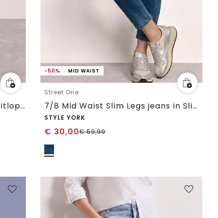
-50%
MID WAIST
Street One
Jeans met High Waist en wijd uitlopende pijpen in een Loose Fit pasvorm
7/8 Mid Waist Slim Legs jeans in Slim Fit
STYLE YORK
€
30,00
€
59,99