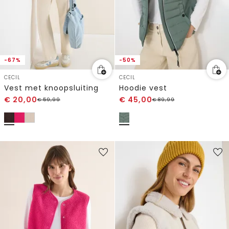
-67%
-50%
CECIL
CECIL
Vest met knoopsluiting
Hoodie vest
€
20,00
€
45,00
€
59,99
€
89,99