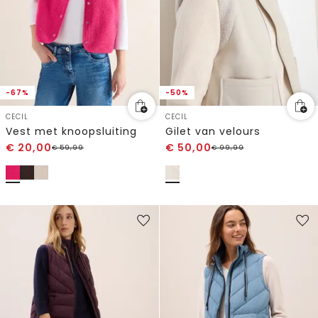
-67%
-50%
CECIL
CECIL
Vest met knoopsluiting
Gilet van velours
€
20,00
€
50,00
€
59,99
€
99,99