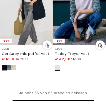
-50%
-30%
CECIL
CECIL
Corduroy mix puffer vest
Teddy Troyer vest
€
65,00
€
42,00
€
129,99
€
59,99
Je hebt 65 van 65 artikelen bekeken