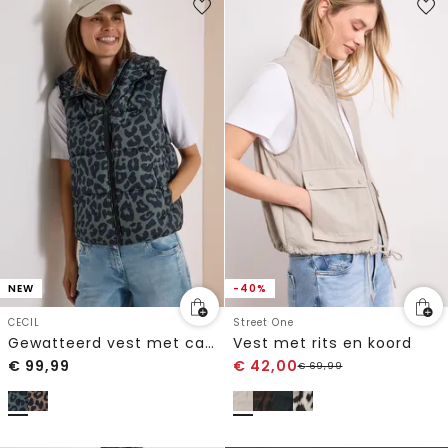
NEW
-40%
CECIL
Street One
Gewatteerd vest met capuchon en zakken
Vest met rits en koord
€
99,99
€
42,00
€
69,99