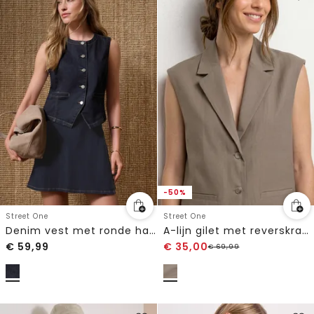
-50%
Street One
Street One
Denim vest met ronde hals en knopen
A-lijn gilet met reverskraag
€
59,99
€
35,00
€
69,99