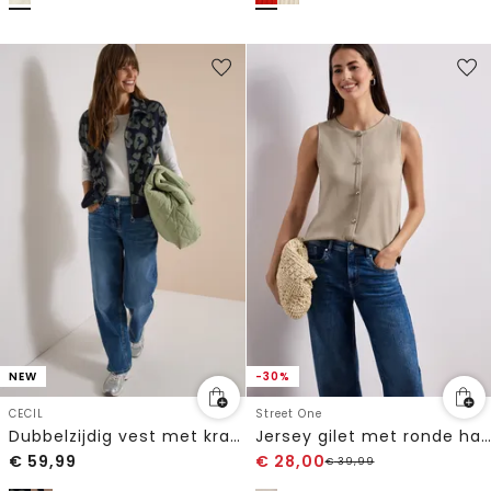
NEW
-30%
CECIL
Street One
Dubbelzijdig vest met kraag en ritssluiting
Jersey gilet met ronde hals
€
59,99
€
28,00
€
39,99