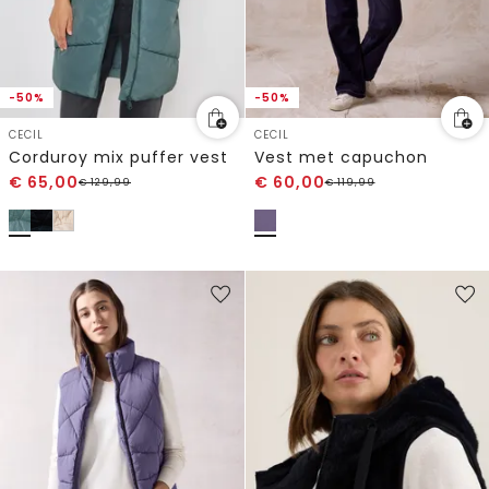
-50%
-50%
CECIL
CECIL
Corduroy mix puffer vest
Vest met capuchon
€
65,00
€
60,00
€
129,99
€
119,99