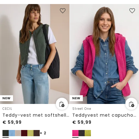
NEW
NEW
CECIL
Street One
Teddy-vest met softshell-details
Teddyvest met capuchon en rits
€
59,99
€
59,99
+ 2