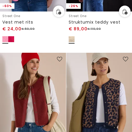
-60%
-26%
Street One
Street One
Vest met rits
Struktumix teddy vest
€
24,00
€
89,00
€
59,99
€
119,99