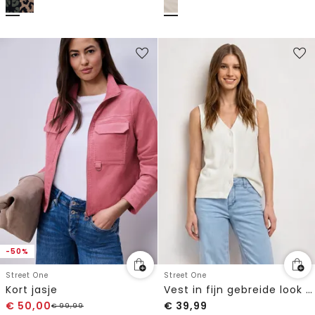
-50%
Street One
Street One
Kort jasje
Vest in fijn gebreide look met V-hals
€
50,00
€
39,99
€
99,99