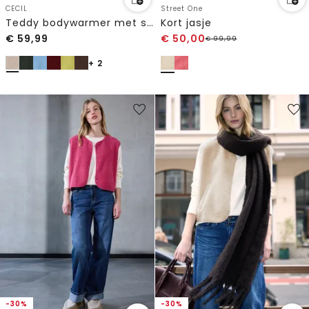
CECIL
Street One
Teddy bodywarmer met softshelldetails
Kort jasje
€
59,99
€
50,00
€
99,99
+ 2
-30%
-30%