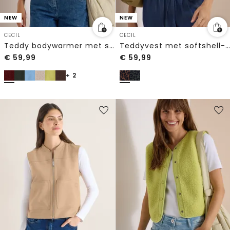
NEW
NEW
CECIL
CECIL
Teddy bodywarmer met softshelldetails
Teddyvest met softshell-details en luipaardprint
€
59,99
€
59,99
+ 2