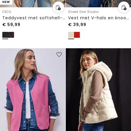
NEW
CECIL
Street One Studio
Teddyvest met softshell-details en luipaardprint
Vest met V-hals en knoopsluiting
€
59,99
€
39,99