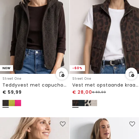
NEW
-60%
Street One
Street One
Teddyvest met capuchon en rits
Vest met opstaande kraag en leopatroon
€
59,99
€
28,00
€
69,99