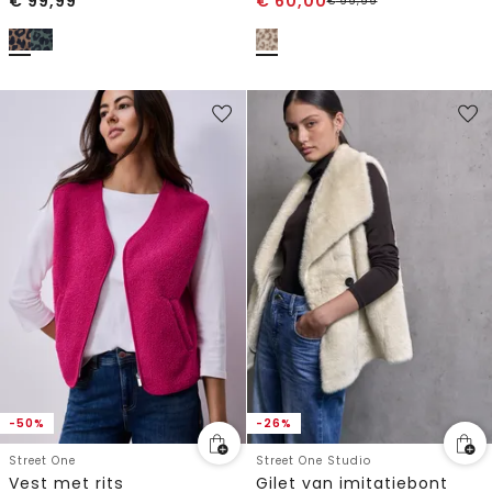
€
99,99
€
60,00
€
99,99
-50%
-26%
Street One
Street One Studio
Vest met rits
Gilet van imitatiebont