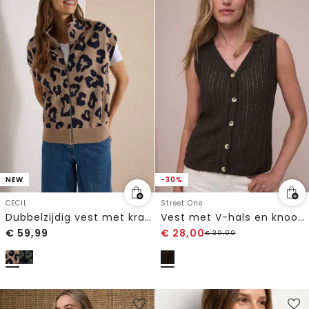
NEW
-30%
CECIL
Street One
Dubbelzijdig vest met kraag en ritssluiting
Vest met V-hals en knoopsluiting
€
59,99
€
28,00
€
39,99