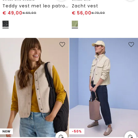
Teddy vest met leo patroon
Zacht vest
€
49,00
€
56,00
€
69,99
€
79,99
NEW
-50%