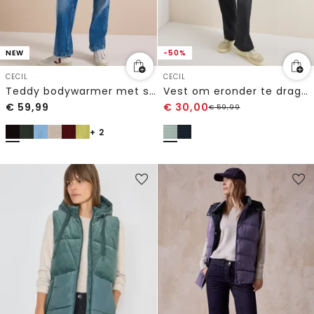
NEW
-50%
CECIL
CECIL
Teddy bodywarmer met softshelldetails
Vest om eronder te dragen
€
59,99
€
30,00
€
59,99
+ 2