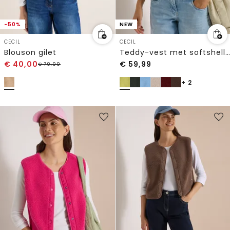
-50%
NEW
CECIL
CECIL
Blouson gilet
Teddy-vest met softshell-details
€
40,00
€
59,99
€
79,99
+ 2