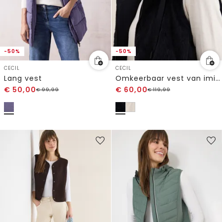
-50%
-50%
CECIL
CECIL
Lang vest
Omkeerbaar vest van imitatiebont
€
50,00
€
60,00
€
99,99
€
119,99