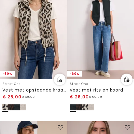
-60%
-60%
Street One
Street One
Vest met opstaande kraag en leopatroon
Vest met rits en koord
€
28,00
€
28,00
€
69,99
€
69,99