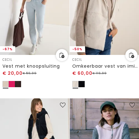
-67%
-50%
CECIL
CECIL
Vest met knoopsluiting
Omkeerbaar vest van imitatiebont
€
20,00
€
60,00
€
59,99
€
119,99