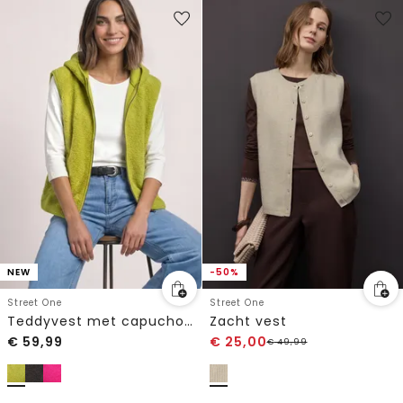
NEW
-50%
Street One
Street One
Teddyvest met capuchon en rits
Zacht vest
€
59,99
€
25,00
€
49,99