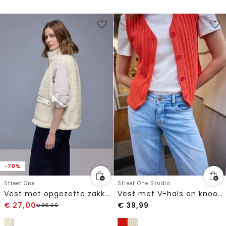
-70%
Street One
Street One Studio
Vest met opgezette zakken
Vest met V-hals en knoopsluiting
€
27,00
€
39,99
€
89,99