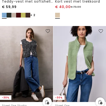
Teddy-vest met softshell-details
Kort vest met trekkoord
€
59,99
€
40,00
€
79,99
+ 2
-30%
-30%
Street One Studio
Street One