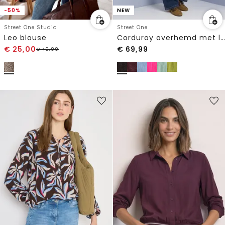
-50%
NEW
Street One Studio
Street One
Leo blouse
Corduroy overhemd met lange mouwen en knopen
€
25,00
€
69,99
€
49,99