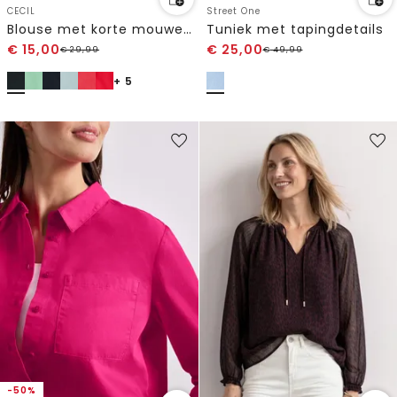
CECIL
Street One
Blouse met korte mouwen en gespleten hals
Tuniek met tapingdetails
€
15,00
€
25,00
€
29,99
€
49,99
+ 5
-50%