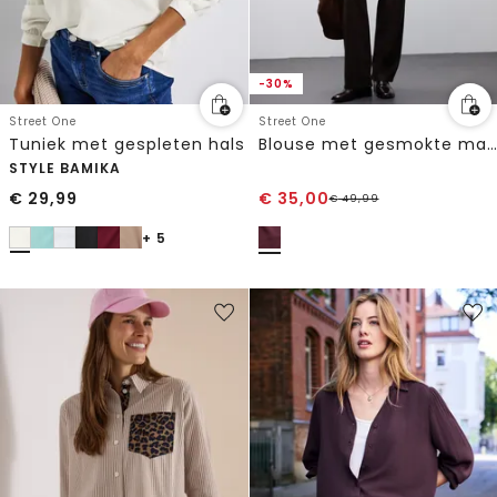
-30%
Street One
Street One
Tuniek met gespleten hals
Blouse met gesmokte manchetten
STYLE BAMIKA
€
29,99
€
35,00
€
49,99
+ 5