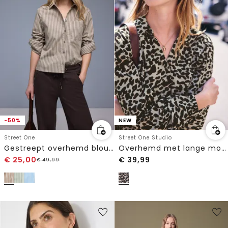
-50%
NEW
Street One
Street One Studio
Gestreept overhemd blouse
Overhemd met lange mouwen en luipaardprint
€
25,00
€
39,99
€
49,99