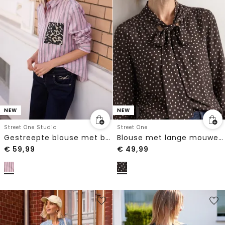
NEW
NEW
Street One Studio
Street One
Gestreepte blouse met borstzak
Blouse met lange mouwen en strikdetail
€
59,99
€
49,99