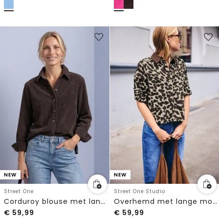
NEW
NEW
Street One
Street One Studio
Corduroy blouse met lange mouwen en knopen
Overhemd met lange mouwen van corduroy met print
€
59,99
€
59,99