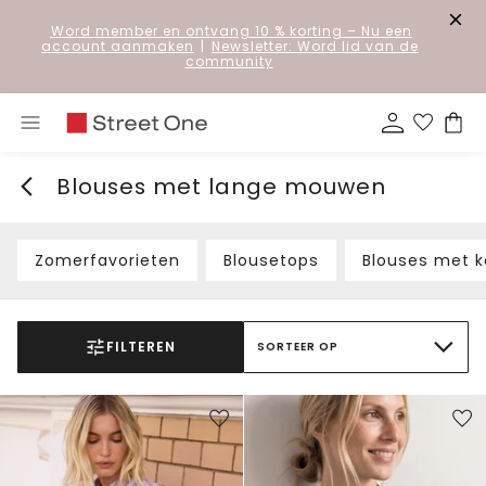
Word member en ontvang 10 % korting
– Nu een
account aanmaken
|
Newsletter: Word lid van de
community
Blouses met lange mouwen
Zomerfavorieten
Blousetops
Blouses met 
FILTEREN
SORTEER OP