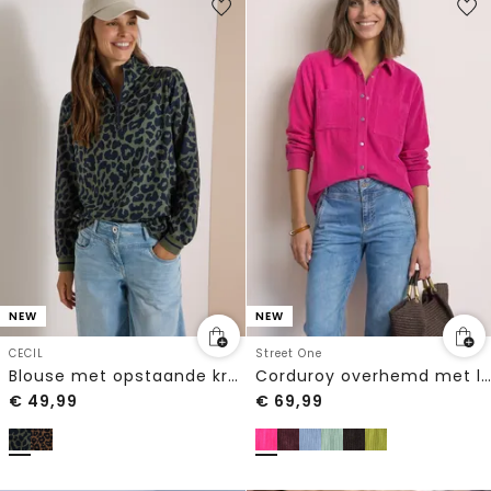
NEW
NEW
CECIL
Street One
Blouse met opstaande kraag en ritssluiting
Corduroy overhemd met lange mouwen en knopen
€
49,99
€
69,99