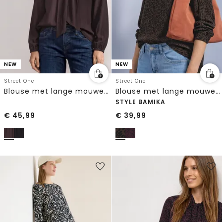
NEW
NEW
Street One
Street One
Blouse met lange mouwen en strikdetail
Blouse met lange mouwen, split in de hals en print
STYLE BAMIKA
€
45,99
€
39,99