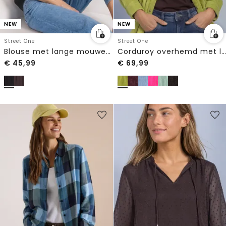
NEW
NEW
Street One
Street One
Blouse met lange mouwen en strikdetail
Corduroy overhemd met lange mouwen en knopen
€
45,99
€
69,99