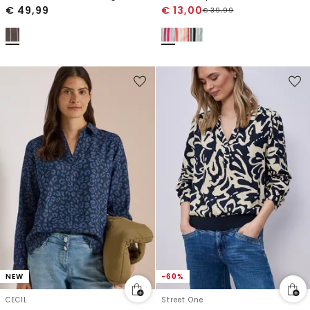
€
49,99
€
13,00
€
39,99
NEW
-60%
CECIL
Street One