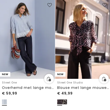
NEW
NEW
Street One
Street One Studio
Overhemd met lange mouwen, strepen en kanten rand
Blouse met lange mouwen van chiffon met strik
€
59,99
€
49,99