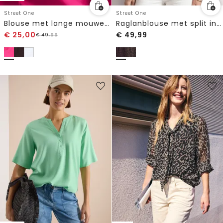
Street One
Street One
Blouse met lange mouwen en overhemdkraag in keperstof
Raglanblouse met split in de hals en print
€
25,00
€
49,99
€
49,99