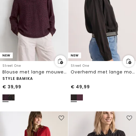
NEW
NEW
Street One
Street One
Blouse met lange mouwen, split in de hals en print
Overhemd met lange mouwen en elastische zoom
STYLE BAMIKA
€
39,99
€
49,99