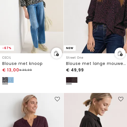
-67%
NEW
CECIL
Street One
Blouse met knoop
Blouse met lange mouwen en strikdetail
€
13,00
€
49,99
€
39,99