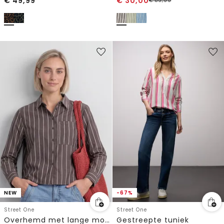
€
49,99
€
30,00
€
59,99
NEW
-67%
Street One
Street One
Overhemd met lange mouwen en strepen
Gestreepte tuniek