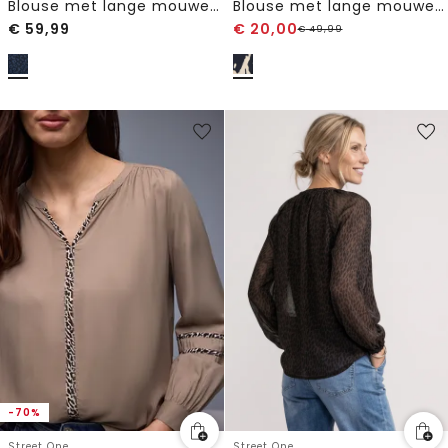
Blouse met lange mouwen en laserprint
Blouse met lange mouwen en elastische tailleband
€
59,99
€
20,00
€
49,99
-70%
Street One
Street One