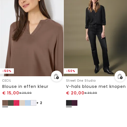
-50%
-50%
CECIL
Street One Studio
Blouse in effen kleur
V-hals blouse met knopen
€
15,00
€
20,00
€
29,99
€
39,99
+ 2