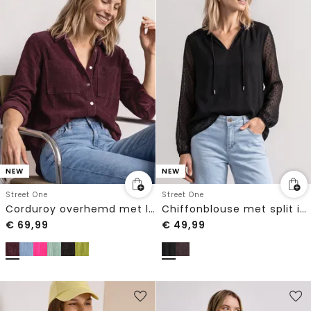
NEW
NEW
Street One
Street One
Corduroy overhemd met lange mouwen en knopen
Chiffonblouse met split in de hals en bandjes
€
69,99
€
49,99