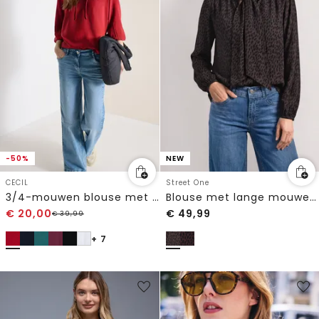
-50%
NEW
CECIL
Street One
3/4-mouwen blouse met gespleten hals
Blouse met lange mouwen en strikdetail
€
20,00
€
49,99
€
39,99
+ 7