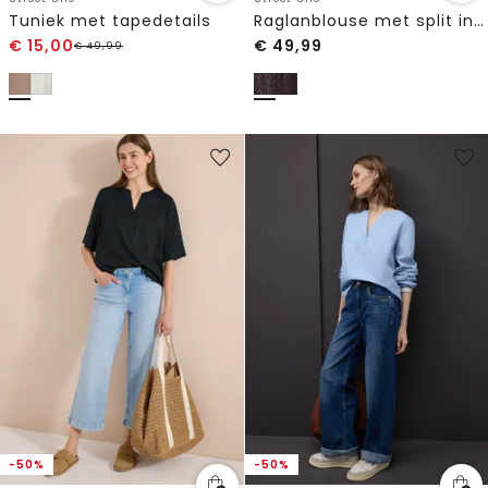
Tuniek met tapedetails
Raglanblouse met split in de hals en print
€
15,00
€
49,99
€
49,99
-50%
-50%