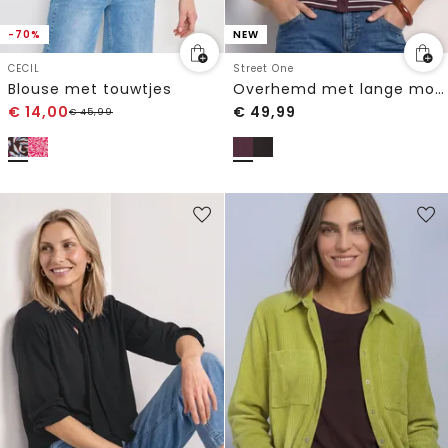
-70%
NEW
CECIL
Street One
Blouse met touwtjes
Overhemd met lange mouwen en elastische zoom
€
14,00
€
49,99
€
45,99