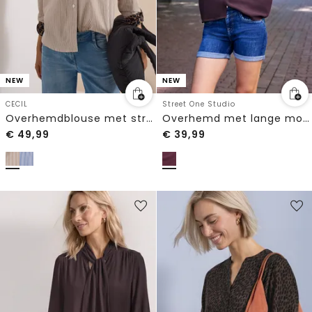
NEW
NEW
CECIL
Street One Studio
Overhemdblouse met strepen en een luipaardprint-borstzakje
Overhemd met lange mouwen in effen kleur
€
49,99
€
39,99