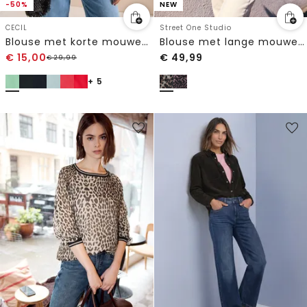
-50%
NEW
CECIL
Street One Studio
Blouse met korte mouwen en gespleten hals
Blouse met lange mouwen van chiffon met strik
€
15,00
€
49,99
€
29,99
+ 5