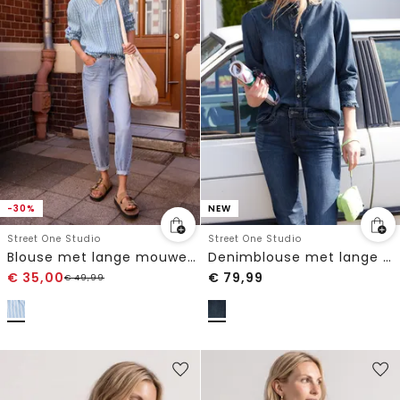
-30%
NEW
Street One Studio
Street One Studio
Blouse met lange mouwen in seersucker kwaliteit
Denimblouse met lange mouwen en ruches
€
35,00
€
79,99
€
49,99