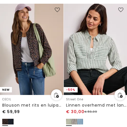
NEW
-50%
CECIL
Street One
Blouson met rits en luipaardprint
Linnen overhemd met lange mouwen
€
59,99
€
30,00
€
59,99