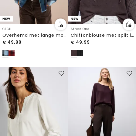
NEW
NEW
CECIL
Street One
Overhemd met lange mouwen en ruitjespatroon
Chiffonblouse met split in de hals en bandjes
€
49,99
€
49,99