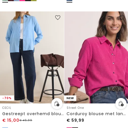
-70%
NEW
CECIL
Street One
Gestreept overhemd blouse
Corduroy blouse met lange mouwen en knopen
€
15,00
€
59,99
€
49,99