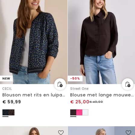
NEW
-50%
CECIL
Street One
Blouson met rits en luipaardprint
Blouse met lange mouwen en overhemdkraag in keperstof
€
59,99
€
25,00
€
49,99