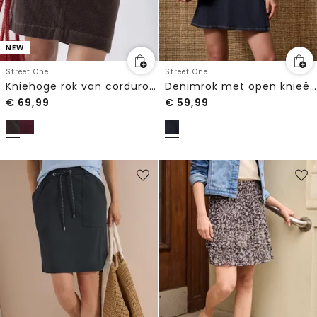
NEW
Street One
Street One
Kniehoge rok van corduroy met gespdetails
Denimrok met open knieën en wikkel-look
€
69,99
€
59,99