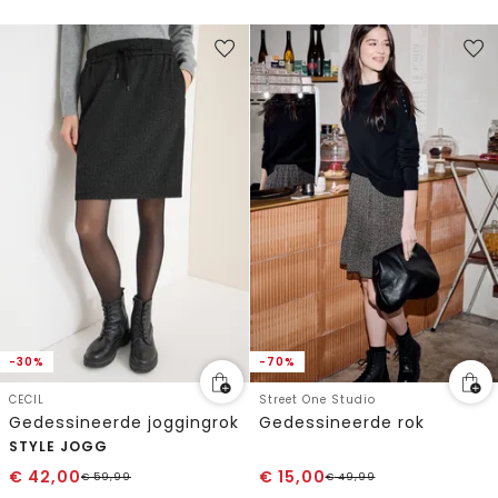
-30%
-70%
CECIL
Street One Studio
Gedessineerde joggingrok
Gedessineerde rok
STYLE JOGG
€
42,00
€
15,00
€
59,99
€
49,99