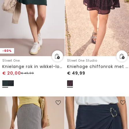
-60%
Street One
Street One Studio
Knielange rok in wikkel-look
Kniehoge chiffonrok met luipaardprint
€
20,00
€
49,99
€
49,99