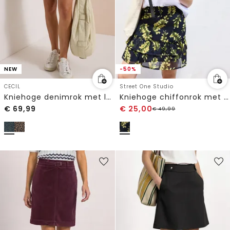
NEW
-50%
CECIL
Street One Studio
Kniehoge denimrok met luipaardprint
Kniehoge chiffonrok met print
€
69,99
€
25,00
€
49,99