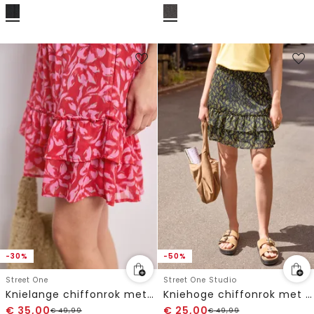
-30%
-50%
Street One
Street One Studio
Knielange chiffonrok met volants
Kniehoge chiffonrok met print
€
35,00
€
25,00
€
49,99
€
49,99