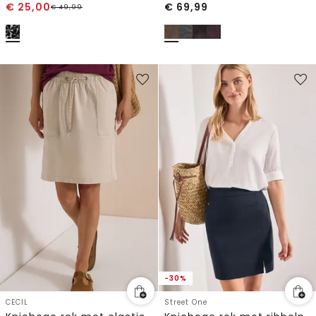
€
25,00
€
69,99
€
49,99
-30%
CECIL
Street One