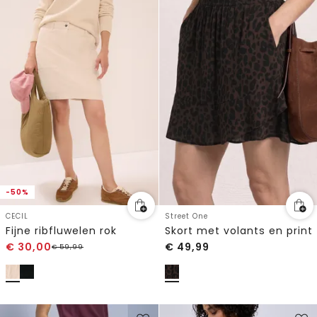
-50%
CECIL
Street One
Fijne ribfluwelen rok
Skort met volants en print
€
30,00
€
49,99
€
59,99