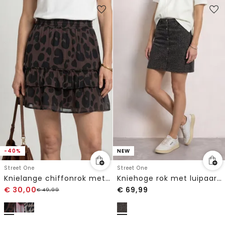
-40%
NEW
Street One
Street One
Knielange chiffonrok met print
Kniehoge rok met luipaardprint
€
30,00
€
69,99
€
49,99