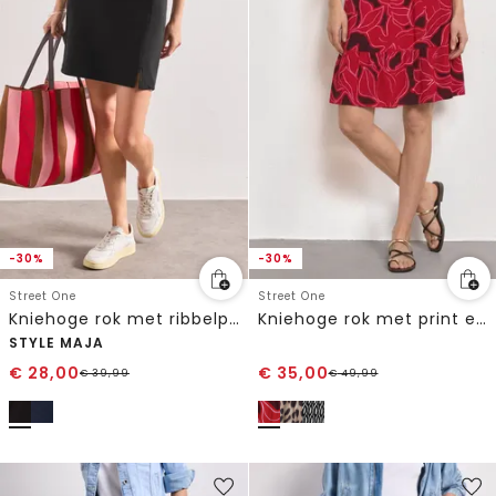
-30%
-30%
Street One
Street One
Kniehoge rok met ribbelpatroon
Kniehoge rok met print en volant
STYLE MAJA
€
28,00
€
35,00
€
39,99
€
49,99