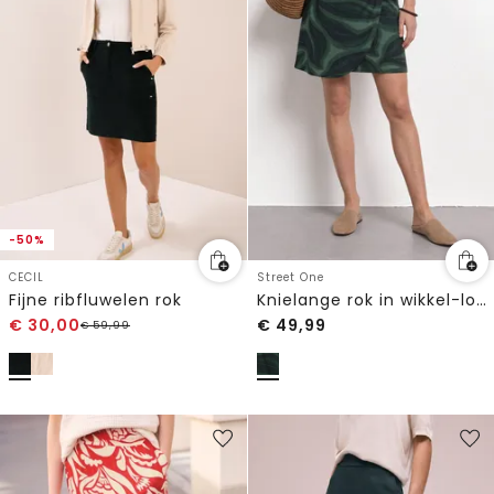
-50%
CECIL
Street One
Fijne ribfluwelen rok
Knielange rok in wikkel-look
€
30,00
€
49,99
€
59,99