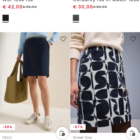
€
42,00
€
30,00
€
59,99
€
59,99
-30%
-67%
CECIL
Street One