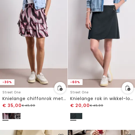
-30%
-60%
Street One
Street One
Knielange chiffonrok met print
Knielange rok in wikkel-look
€
35,00
€
20,00
€
49,99
€
49,99