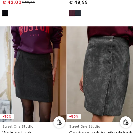
€
42,00
€
49,99
€
59,99
-30%
-50%
Street One Studio
Street One Studio
Wol-look rok
Corduroy rok in wikkel-look