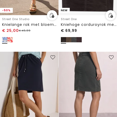
-50%
NEW
Street One Studio
Street One
Knielange rok met bloemenpatroon
Kniehoge corduroyrok met zakken
€
25,00
€
69,99
€
49,99