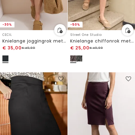
-30%
-50%
CECIL
Street One Studio
Knielange joggingrok met fijne strepen
Knielange chiffonrok met volants
€
35,00
€
25,00
€
49,99
€
49,99