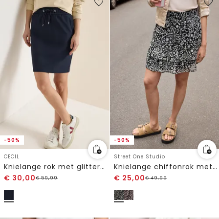
-50%
-50%
CECIL
Street One Studio
Knielange rok met glitterdetails
Knielange chiffonrok met volants
€
30,00
€
25,00
€
59,99
€
49,99