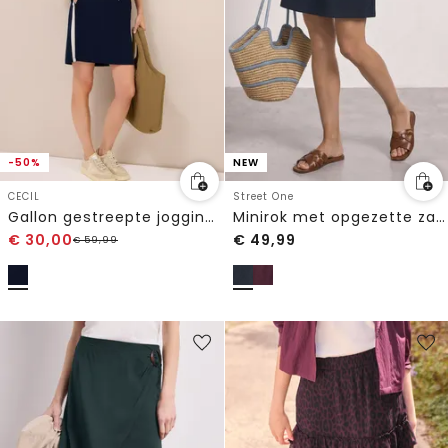
-50%
NEW
CECIL
Street One
Gallon gestreepte joggingrok
Minirok met opgezette zakken
€
30,00
€
49,99
€
59,99