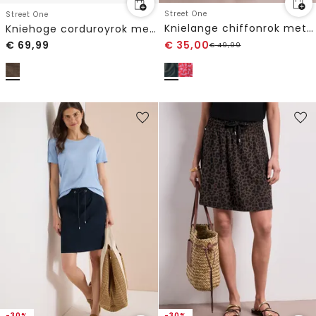
Street One
Street One
Knielange chiffonrok met volants
Kniehoge corduroyrok met knoopsluiting
€
69,99
€
35,00
€
49,99
-30%
-30%