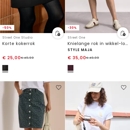
-50%
-30%
Street One Studio
Street One
Korte kokerrok
Knielange rok in wikkel-look
STYLE MAJA
€
25,00
€
35,00
€
49,99
€
49,99