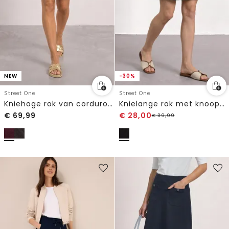
NEW
-30%
Street One
Street One
Kniehoge rok van corduroy met gespdetails
Knielange rok met knoopdetails
€
69,99
€
28,00
€
39,99