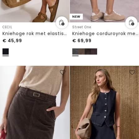
NEW
CECIL
Street One
Kniehoge rok met elastische tailleband
Kniehoge corduroyrok met zakken
€
45,99
€
69,99