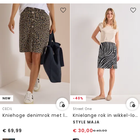
NEW
-40%
CECIL
Street One
Kniehoge denimrok met luipaardprint
Knielange rok in wikkel-look
STYLE MAJA
€
69,99
€
30,00
€
49,99