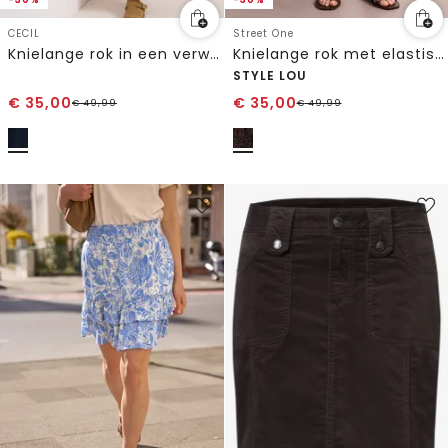
CECIL
Street One
Knielange rok in een verwassen look
Knielange rok met elastische tailleband
STYLE LOU
€
35,00
€
35,00
€
49,99
€
49,99