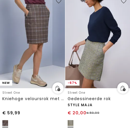
NEW
-67%
Street One
Street One
Kniehoge veloursrok met ruitjespatroon
Gedessineerde rok
STYLE MAJA
€
59,99
€
20,00
€
59,99