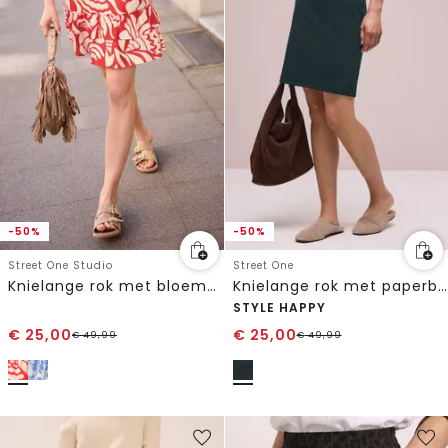
-50%
-50%
Street One Studio
Street One
Knielange rok met bloemenpatroon
Knielange rok met paperbag tailleband
STYLE HAPPY
€
25,00
€
25,00
€
49,99
€
49,99