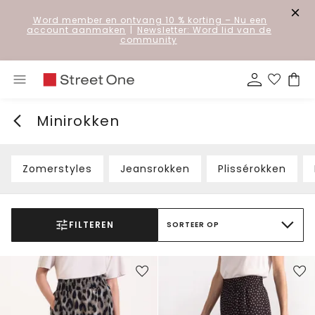
Word member en ontvang 10 % korting
– Nu een
account aanmaken
|
Newsletter: Word lid van de
community
Minirokken
Zomerstyles
Jeansrokken
Plissérokken
FILTEREN
SORTEER OP