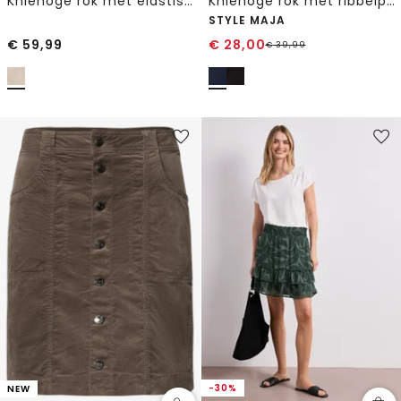
Kniehoge rok met elastische tailleband
Kniehoge rok met ribbelpatroon
STYLE MAJA
€
59,99
€
28,00
€
39,99
-30%
NEW