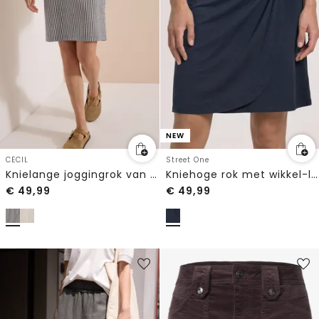
NEW
CECIL
Street One
Knielange joggingrok van seersucker stof
Kniehoge rok met wikkel-look
€
49,99
€
49,99