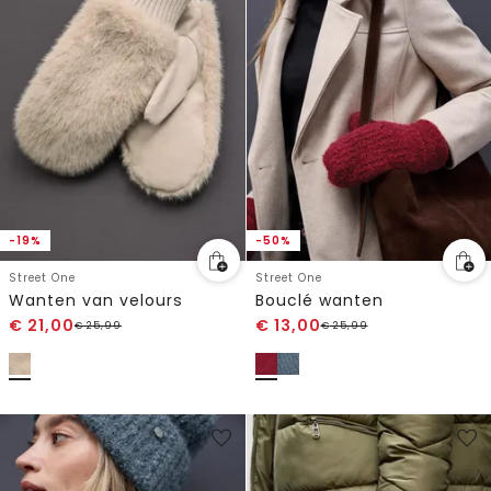
-19%
-50%
Street One
Street One
Wanten van velours
Bouclé wanten
€
21,00
€
13,00
€
25,99
€
25,99