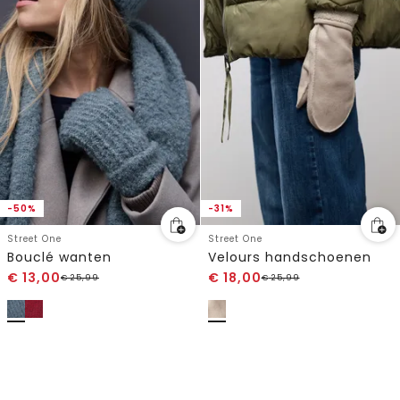
-50%
-31%
Street One
Street One
Bouclé wanten
Velours handschoenen
€
13,00
€
18,00
€
25,99
€
25,99