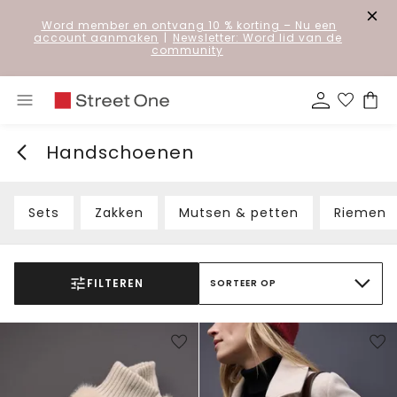
Word member en ontvang 10 % korting
– Nu een
account aanmaken
|
Newsletter: Word lid van de
community
Handschoenen
Sets
Zakken
Mutsen & petten
Riemen
FILTEREN
SORTEER OP