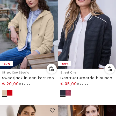
-67%
-50%
Street One Studio
Street One
Sweatjack in een kort model
Gestructureerde blouson
€
20,00
€
35,00
€
59,99
€
69,99