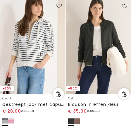
-60%
-50%
CECIL
CECIL
Gestreept jack met capuchon
Blouson in effen kleur
€
28,00
€
35,00
€
69,99
€
69,99