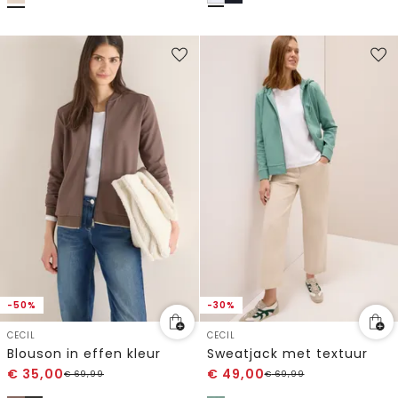
-50%
-30%
CECIL
CECIL
Blouson in effen kleur
Sweatjack met textuur
€
35,00
€
49,00
€
69,99
€
69,99