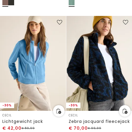
-30%
-30%
CECIL
CECIL
Lichtgewicht jack
Zebra jacquard fleecejack
€
42,00
€
70,00
€
59,99
€
99,99