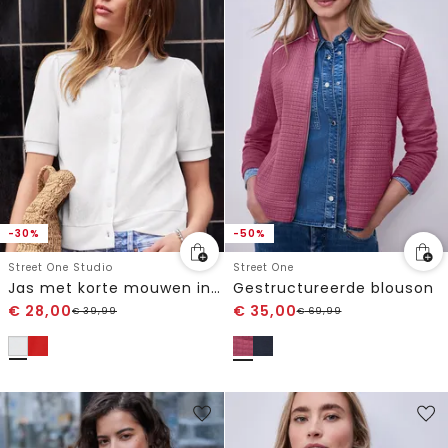
-30%
-50%
Street One Studio
Street One
Jas met korte mouwen in gebreide look met knopen
Gestructureerde blouson
€
28,00
€
35,00
€
39,99
€
69,99