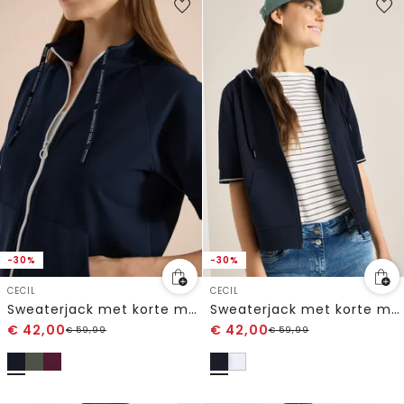
-30%
-30%
CECIL
CECIL
Sweaterjack met korte mouwen en ritssluiting
Sweaterjack met korte mouwen en capuchon
€
42,00
€
42,00
€
59,99
€
59,99