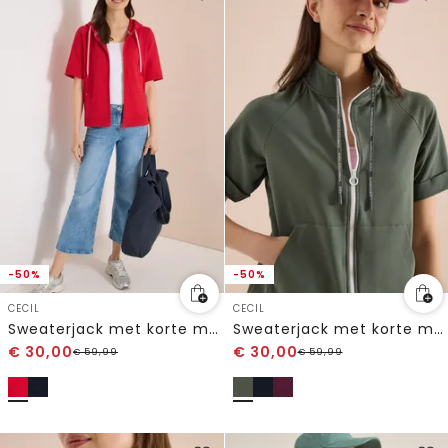
-50%
-50%
CECIL
CECIL
Sweaterjack met korte mouwen en capuchon
Sweaterjack met korte mouwen en ritssluiting
€
30,00
€
30,00
€
59,99
€
59,99