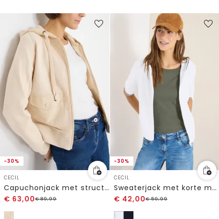
-30%
-30%
CECIL
CECIL
Capuchonjack met structuurmix
Sweaterjack met korte mouwen en capuchon
€
63,00
€
42,00
€
89,99
€
59,99