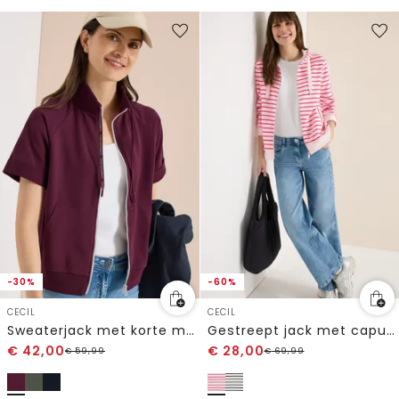
-30%
-60%
CECIL
CECIL
Sweaterjack met korte mouwen en ritssluiting
Gestreept jack met capuchon
€
42,00
€
28,00
€
59,99
€
69,99