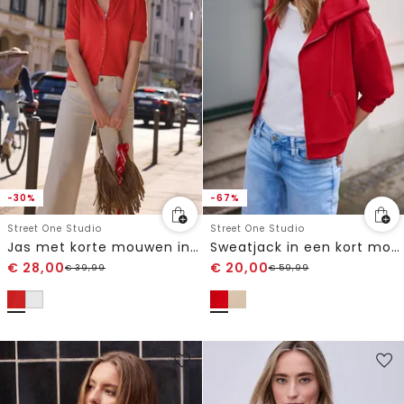
-30%
-67%
Street One Studio
Street One Studio
Jas met korte mouwen in gebreide look met knopen
Sweatjack in een kort model
€
28,00
€
20,00
€
39,99
€
59,99