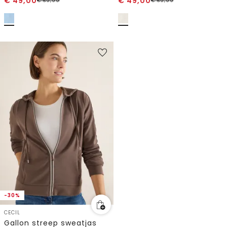
€
49,00
€
49,00
€
69,99
€
69,99
-30%
CECIL
Gallon streep sweatjas