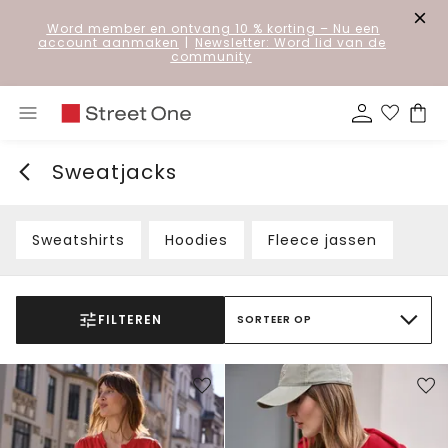
Word member en ontvang 10 % korting
– Nu een
account aanmaken
|
Newsletter: Word lid van de
community
Sweatjacks
Sweatshirts
Hoodies
Fleece jassen
FILTEREN
SORTEER OP