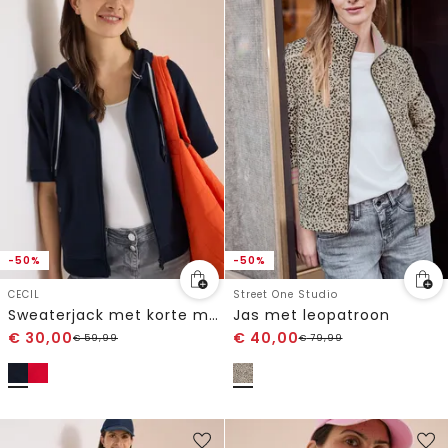
-50%
-50%
CECIL
Street One Studio
Sweaterjack met korte mouwen en capuchon
Jas met leopatroon
€
30,00
€
40,00
€
59,99
€
79,99