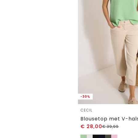
-30%
CECIL
€
28,00
€
39,99