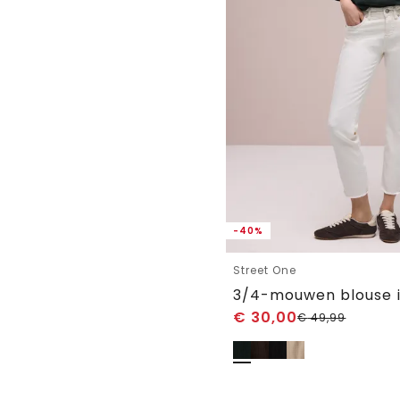
-40%
Street One
€
30,00
€
49,99