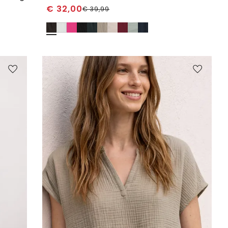
€
32,00
€
39,99