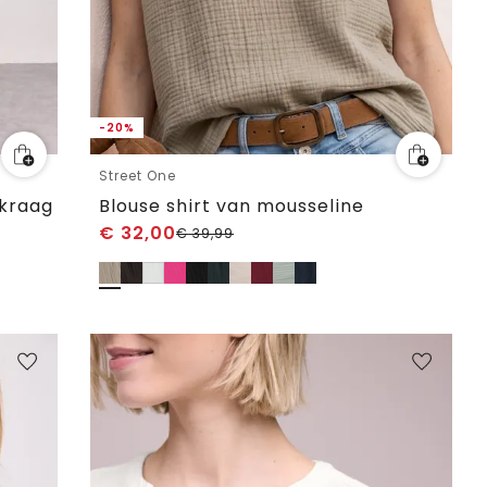
-20%
Street One
gkraag
Blouse shirt van mousseline
€
32,00
€
39,99