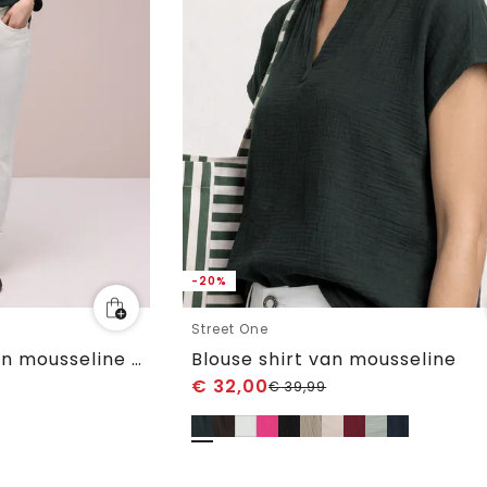
-20%
Street One
3/4-mouwen blouse in mousseline kwaliteit
Blouse shirt van mousseline
€
32,00
€
39,99