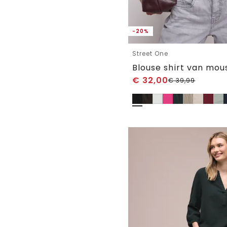
-20%
Street One
Blouse shirt van mou
€
32,00
€
39,99