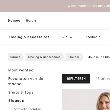
Word member en ontvang
Dames
Heren
Kleding & accessoires
Nieuw
Populair
Dames
Kleding & accessoires
Blouses
Mousseline bl
Most wanted
Favorieten van de
FILTEREN
47 artik
maand
Shirts & tops
Blouses
Zomerfavorieten