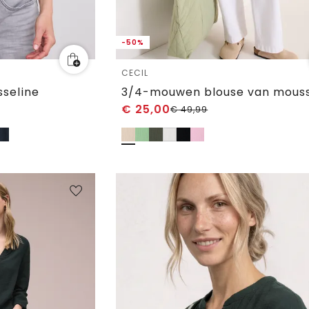
-50%
CECIL
sseline
3/4-mouwen blouse van mouss
€
25,00
€
49,99