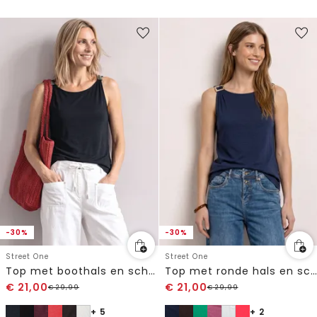
-30%
-30%
Street One
Street One
Top met boothals en schouderdetail
Top met ronde hals en schouderdetails
€
21,00
€
21,00
€
29,99
€
29,99
+ 5
+ 2