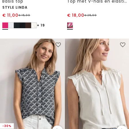
Basis top
Top met V-hals en elastische zoom
STYLE LINDA
€
11,00
€
18,00
€
15,99
€
25,99
+ 19
-30%