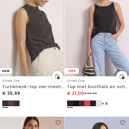
NEW
-30%
Street One
Street One
Turtleneck-top van mesh met print
Top met boothals en schouderdetail
€
35,99
€
21,00
€
29,99
+ 5