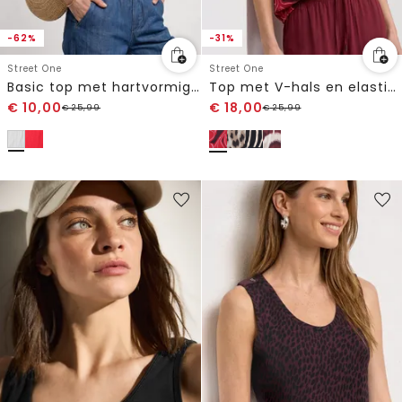
-62%
-31%
Street One
Street One
Basic top met hartvormige halslijn
Top met V-hals en elastische zoom
€
10,00
€
18,00
€
25,99
€
25,99