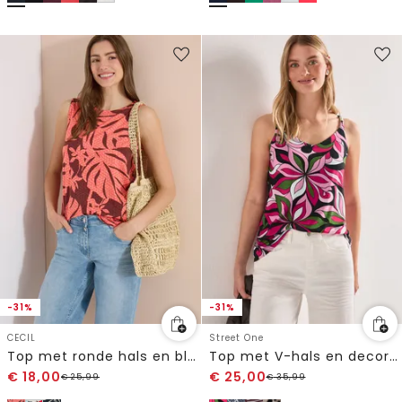
-31%
-31%
CECIL
Street One
Top met ronde hals en bladprint
Top met V-hals en decoratief detail
€
18,00
€
25,00
€
25,99
€
35,99