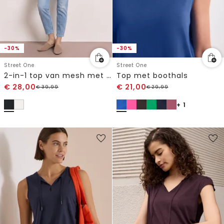
-30%
-30%
Street One
Street One
2-in-1 top van mesh met boothals
Top met boothals
€
28,00
€
21,00
€
39,99
€
29,99
+ 1