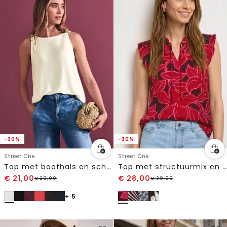
-30%
-30%
Street One
Street One
Top met boothals en schouderdetail
Top met structuurmix en gehaakte details
€
21,00
€
28,00
€
29,99
€
39,99
+ 5