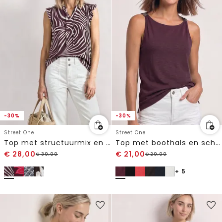
-30%
-30%
Street One
Street One
Top met structuurmix en gehaakte details
Top met boothals en schouderdetail
€
28,00
€
21,00
€
39,99
€
29,99
+ 5