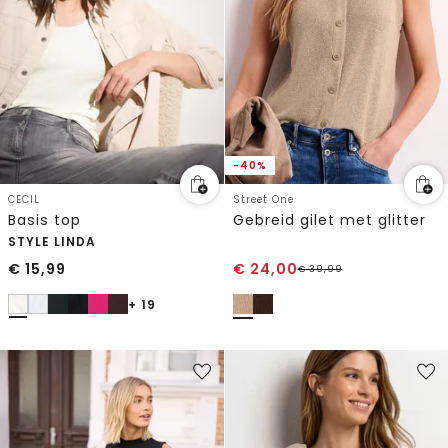
-40%
CECIL
Street One
Basis top
Gebreid gilet met glitter
STYLE LINDA
€
15,99
€
24,00
€
39,99
+ 19