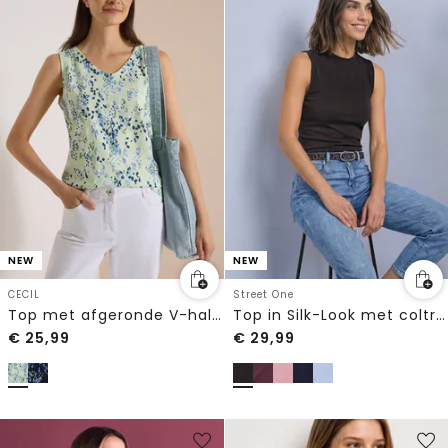
NEW
NEW
CECIL
Street One
Top met afgeronde V-hals en print
Top in Silk-Look met coltrui
€
25,99
€
29,99