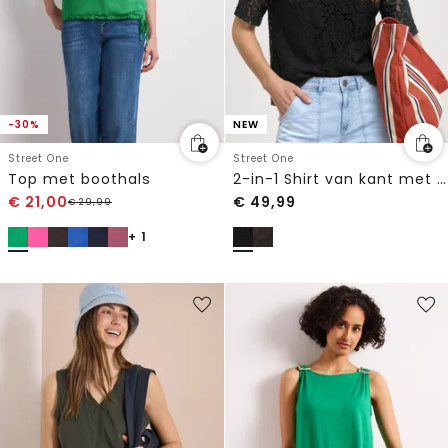
-30%
NEW
Street One
Street One
Top met boothals
2-in-1 Shirt van kant met onderhemdje
€
21,00
€
49,99
€
29,99
+ 1