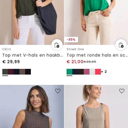
-30%
CECIL
Street One
Top met V-hals en haakband
Top met ronde hals en schouderdetails
€
29,99
€
21,00
€
29,99
+ 2