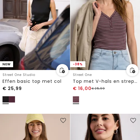
NEW
-38%
Street One Studio
Street One
Effen basic top met col
Top met V-hals en strepen
€
25,99
€
16,00
€
25,99