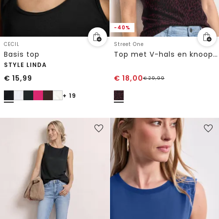
-40%
CECIL
Street One
Basis top
Top met V-hals en knoopjes
STYLE LINDA
€
15,99
€
18,00
€
29,99
+ 19