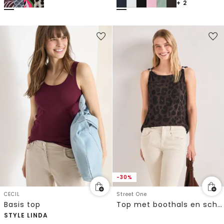
+ 2
-30%
CECIL
Street One
Basis top
Top met boothals en schouderdetail
STYLE LINDA