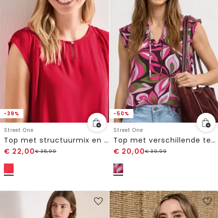
-39%
-50%
Street One
Street One
Top met structuurmix en rimpelen
Top met verschillende texturen en gehaakte details
€
22,00
€
20,00
€
35,99
€
39,99