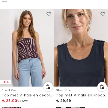
-31%
Street One
Street One
Top met V-hals en decoratief detail
Top met V-hals en knoopjes
€
25,00
€
29,99
€
35,99