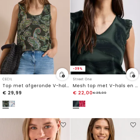
-39%
CECIL
Street One
Top met afgeronde V-hals en gevlochten detail
Mesh top met V-hals en print
€
29,99
€
22,00
€
35,99