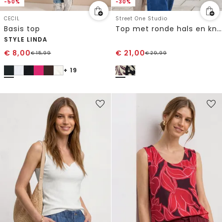
-50%
-30%
CECIL
Street One Studio
Basis top
Top met ronde hals en knoopdetail
STYLE LINDA
€
8,00
€
21,00
€
15,99
€
29,99
+ 19