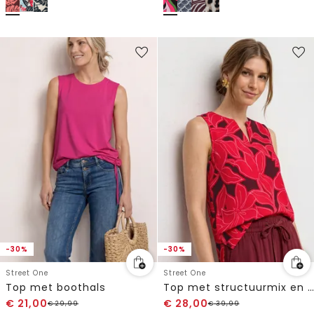
-30%
-30%
Street One
Street One
Top met boothals
Top met structuurmix en print
€
21,00
€
28,00
€
29,99
€
39,99