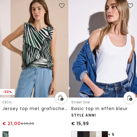
-30%
CECIL
Street One
Jersey top met grafische print
Basic top in effen kleur
STYLE ANNI
€
21,00
€
15,99
€
29,99
+ 5