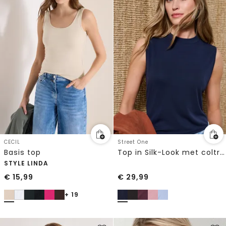
CECIL
Street One
Basis top
Top in Silk-Look met coltrui
STYLE LINDA
€
15,99
€
29,99
+ 19