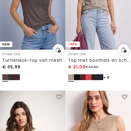
NEW
-30%
Street One
Street One
Turtleneck-top van mesh met print
Top met boothals en schouderdetail
€
35,99
€
21,00
€
29,99
+ 5