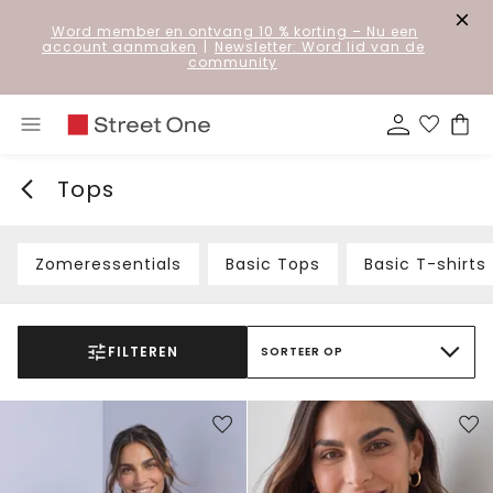
Word member en ontvang 10 % korting
– Nu een
account aanmaken
|
Newsletter: Word lid van de
community
Tops
Zomeressentials
Basic Tops
Basic T-shirts
FILTEREN
SORTEER OP