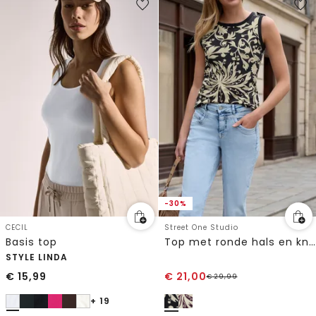
-30%
CECIL
Street One Studio
Basis top
Top met ronde hals en knoopdetail
STYLE LINDA
€
15,99
€
21,00
€
29,99
+ 19