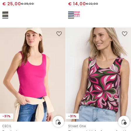
€
25,00
€
14,00
€
35,99
€
22,99
-31%
-31%
CECIL
Street One