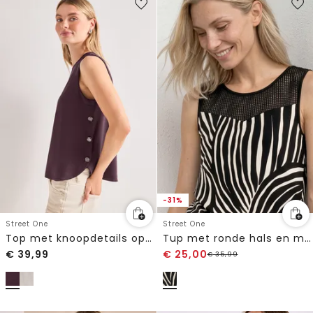
-31%
Street One
Street One
Top met knoopdetails opzij
Tup met ronde hals en mesh inzet
€
39,99
€
25,00
€
35,99