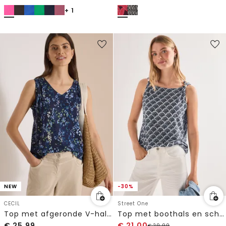
+ 1
NEW
-30%
CECIL
Street One
Top met afgeronde V-hals en print
Top met boothals en schouderdetail
€
25,99
€
21,00
€
29,99