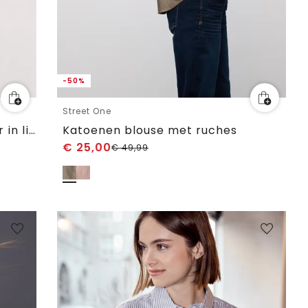
-50%
Street One
Blouse met hangende schouder in linnen
Katoenen blouse met ruches
€
25,00
€
49,99