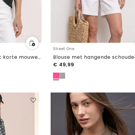
Street One
Overhemdblouse met korte mouwen in effen kleur
€
49,99