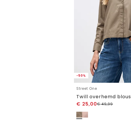
-50%
Street One
Twill overhemd blou
€
25,00
€
49,99