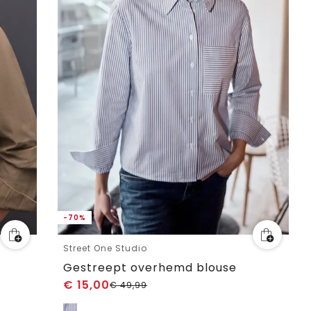
-70%
Street One Studio
Gestreept overhemd blouse
€
15,00
€
49,99