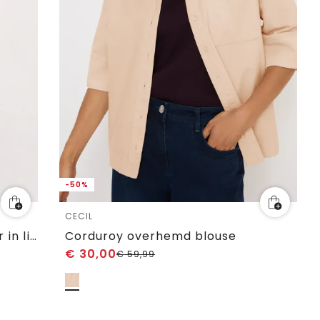
-50%
CECIL
Blouse met hangende schouder in linnen
Corduroy overhemd blouse
€
30,00
€
59,99