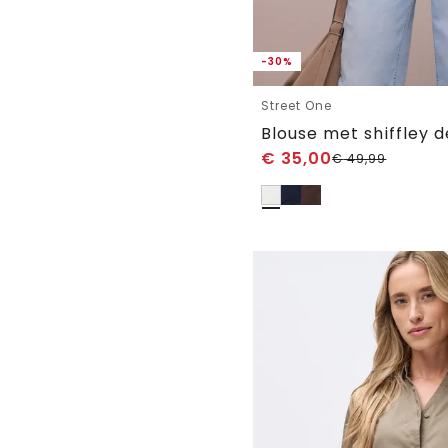
-30%
Street One
Blouse met shiffley d
€
35,00
€
49,99