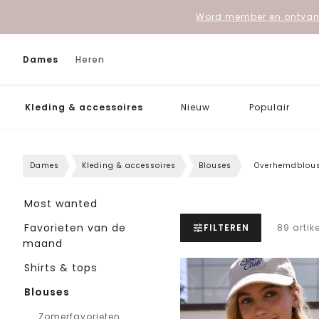
Word member en ontvang
Dames
Heren
Kleding & accessoires
Nieuw
Populair
Dames
Kleding & accessoires
Blouses
Overhemdblou
Most wanted
Favorieten van de
FILTEREN
89 artik
maand
Shirts & tops
Blouses
Zomerfavorieten