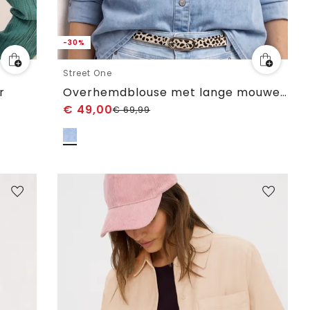
-30%
Street One
r
Overhemdblouse met lange mouwen in denimlook
€
49,00
€
69,99