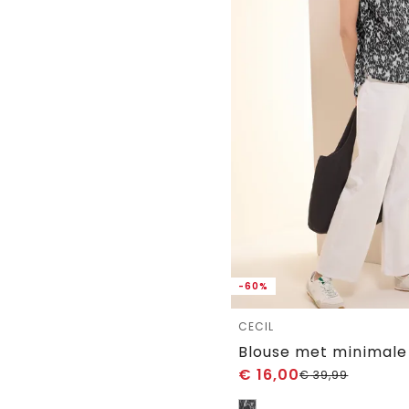
-60%
CECIL
Blouse met minimale
€
16,00
€
39,99