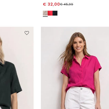
€
32,00
€
45,99