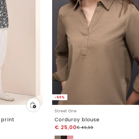
-50%
Street One
 print
Corduroy blouse
€
25,00
€
49,99