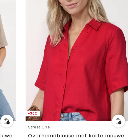
-30%
Street One
Overhemdblouse met korte mouwen in effen kleur
Overhemdblouse met korte mouwen in effen kleur