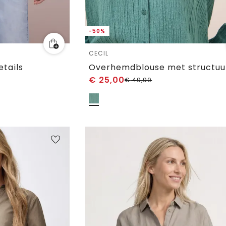
-50%
CECIL
etails
Overhemdblouse met structuu
€
25,00
€
49,99