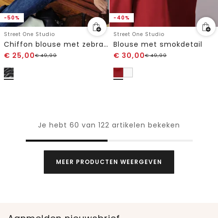
-50%
-40%
Street One Studio
Street One Studio
Chiffon blouse met zebraprint
Blouse met smokdetail
€
25,00
€
30,00
€
49,99
€
49,99
Je hebt 60 van 122 artikelen bekeken
MEER PRODUCTEN WEERGEVEN