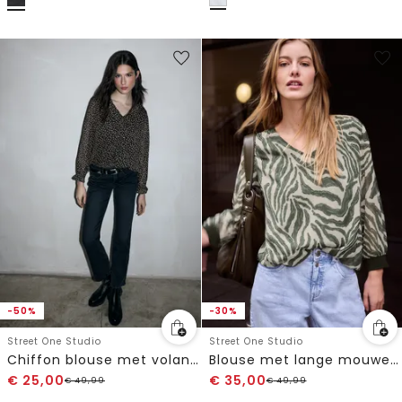
-50%
-30%
Street One Studio
Street One Studio
Chiffon blouse met volants
Blouse met lange mouwen en V-hals in chiffon
€
25,00
€
35,00
€
49,99
€
49,99