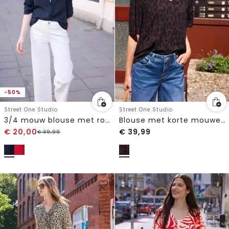
-50%
Street One Studio
Street One Studio
3/4 mouw blouse met ronde hals en knopen
Blouse met korte mouwen, V-hals en luipaardprint
€
20,00
€
39,99
€
39,99