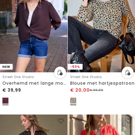
NEW
-50%
Street One Studio
Street One Studio
Overhemd met lange mouwen in effen kleur
Blouse met hartjespatroon
€
39,99
€
20,00
€
39,99