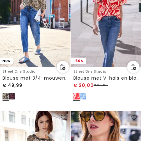
NEW
-50%
Street One Studio
Street One Studio
Blouse met 3/4-mouwen, split in de hals en print
Blouse met V-hals en bloemenpatroon
€
49,99
€
20,00
€
39,99