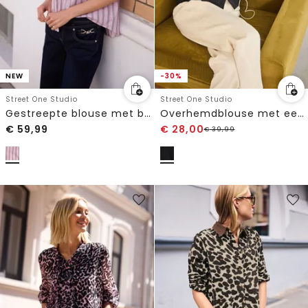
NEW
-30%
Street One Studio
Street One Studio
Gestreepte blouse met borstzak
Overhemdblouse met een gekreukte textuur
€
59,99
€
28,00
€
39,99