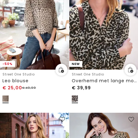
-50%
NEW
Street One Studio
Street One Studio
Leo blouse
Overhemd met lange mouwen en luipaardprint
€
25,00
€
39,99
€
49,99