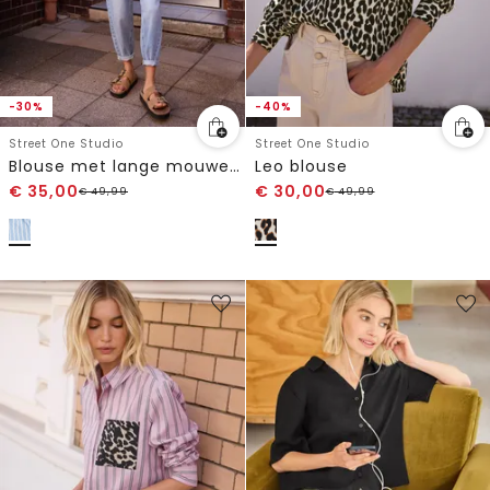
-30%
-40%
Street One Studio
Street One Studio
Blouse met lange mouwen in seersucker kwaliteit
Leo blouse
€
35,00
€
30,00
€
49,99
€
49,99