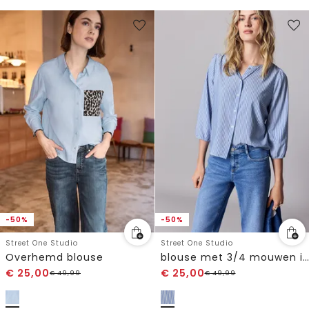
-50%
-50%
Street One Studio
Street One Studio
Overhemd blouse
blouse met 3/4 mouwen in seersucker kwaliteit
€
25,00
€
25,00
€
49,99
€
49,99