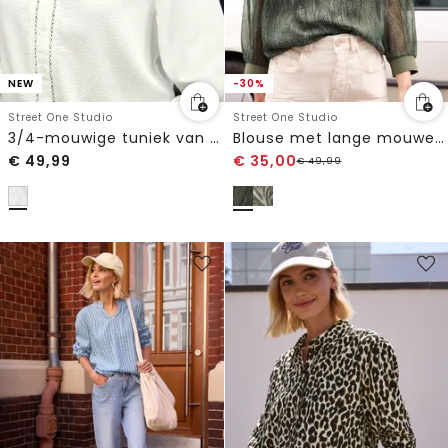
NEW
-30%
Street One Studio
Street One Studio
3/4-mouwige tuniek van seersucker met banddetails
Blouse met lange mouwen en V-hals in chiffon
€
49,99
€
35,00
€
49,99