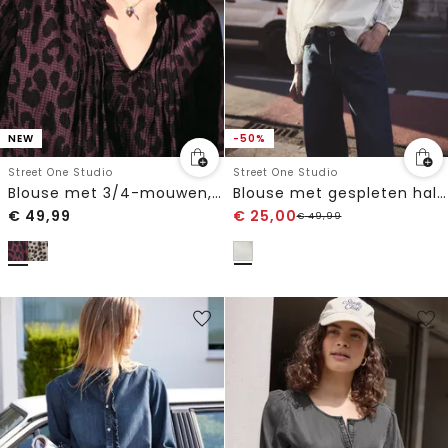
NEW
-50%
Street One Studio
Street One Studio
Blouse met 3/4-mouwen, split in de hals en print
Blouse met gespleten hals en borduursel
€
49,99
€
25,00
€
49,99