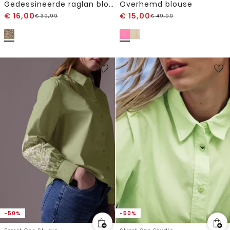
Gedessineerde raglan blouse
Overhemd blouse
€
16,00
€
15,00
€
39,99
€
49,99
-50%
-50%