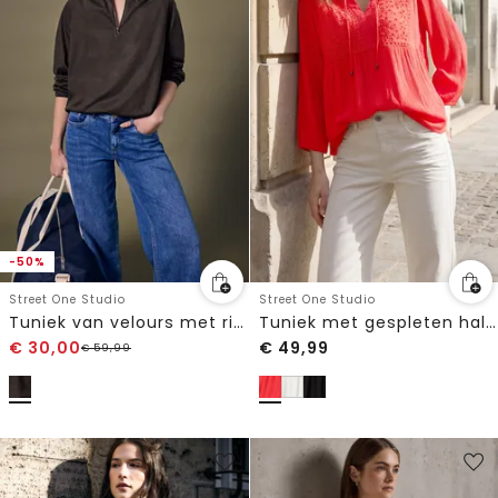
-50%
Street One Studio
Street One Studio
Tuniek van velours met ritssluiting
Tuniek met gespleten hals en borduursel
€
30,00
€
49,99
€
59,99