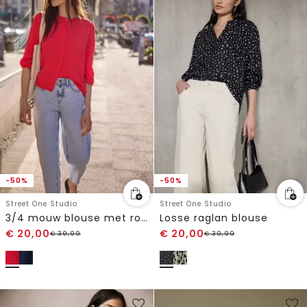
-50%
-50%
Street One Studio
Street One Studio
3/4 mouw blouse met ronde hals en knopen
Losse raglan blouse
€
20,00
€
20,00
€
39,99
€
39,99