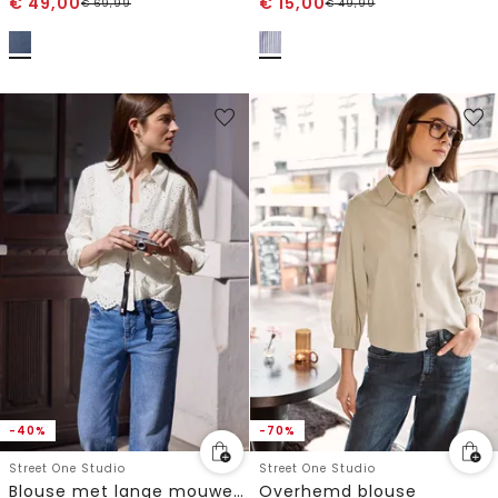
€
49,00
€
15,00
€
69,99
€
49,99
-40%
-70%
Street One Studio
Street One Studio
Blouse met lange mouwen en shiffleypatroon
Overhemd blouse