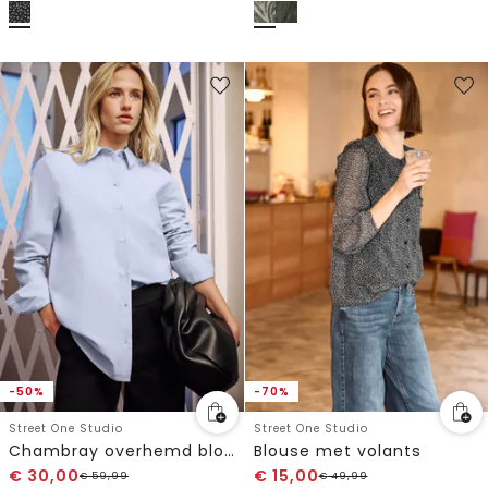
-50%
-70%
Street One Studio
Street One Studio
Chambray overhemd blouse
Blouse met volants
€
30,00
€
15,00
€
59,99
€
49,99