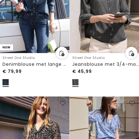
NEW
Street One Studio
Street One Studio
Denimblouse met lange mouwen en ruches
Jeansblouse met 3/4-mouwen en ronde hals
€
79,99
€
45,99