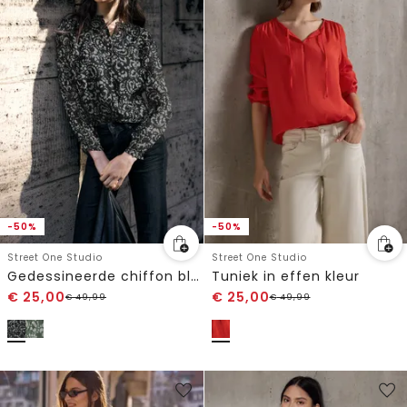
-50%
-50%
Street One Studio
Street One Studio
Gedessineerde chiffon blouse
Tuniek in effen kleur
€
25,00
€
25,00
€
49,99
€
49,99