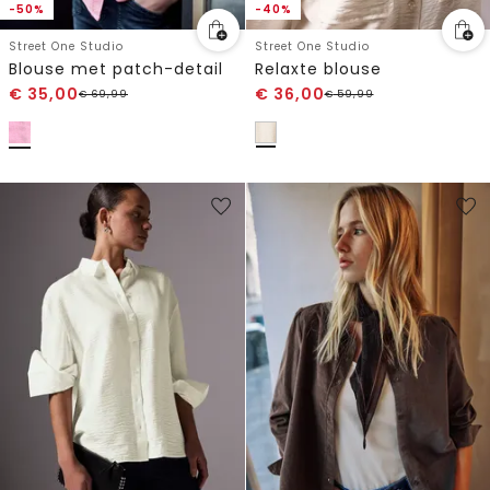
-50%
-40%
Street One Studio
Street One Studio
Blouse met patch-detail
Relaxte blouse
€
35,00
€
36,00
€
69,99
€
59,99