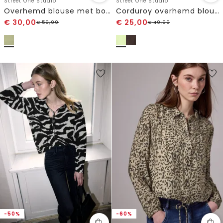
Street One Studio
Street One Studio
Overhemd blouse met borduursel
Corduroy overhemd blouse
€
30,00
€
25,00
€
59,99
€
49,99
-50%
-60%