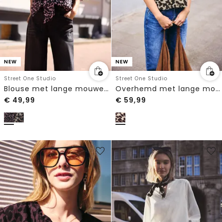
NEW
NEW
Street One Studio
Street One Studio
Blouse met lange mouwen van chiffon met strik
Overhemd met lange mouwen van corduroy met print
€
49,99
€
59,99