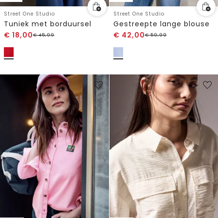
Street One Studio
Street One Studio
Tuniek met borduursel
Gestreepte lange blouse
€
18,00
€
42,00
€
45,99
€
59,99