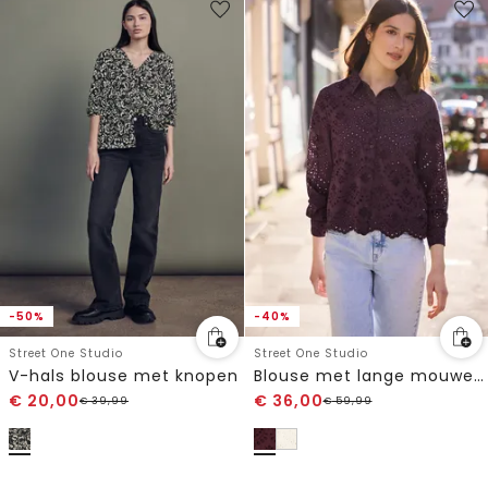
-50%
-40%
Street One Studio
Street One Studio
V-hals blouse met knopen
Blouse met lange mouwen en shiffleypatroon
€
20,00
€
36,00
€
39,99
€
59,99