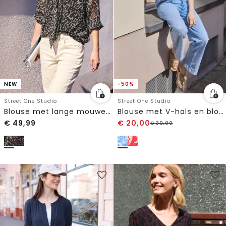
NEW
-50%
Street One Studio
Street One Studio
Blouse met lange mouwen van chiffon met strik
Blouse met V-hals en bloemenpatroon
€
49,99
€
20,00
€
39,99