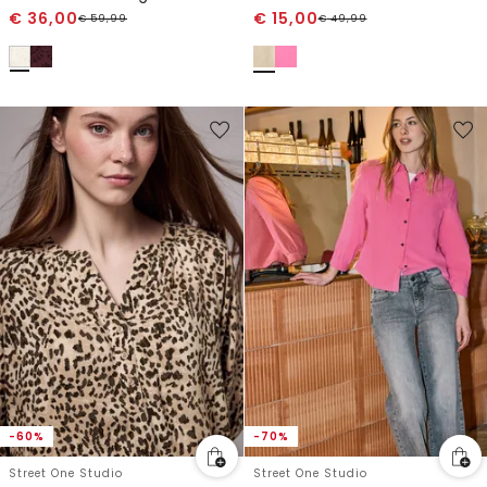
€
36,00
€
15,00
€
59,99
€
49,99
-60%
-70%
Street One Studio
Street One Studio