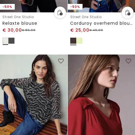
-50%
-50%
Street One Studio
Street One Studio
Relaxte blouse
Corduroy overhemd blouse
€
30,00
€
25,00
€
59,99
€
49,99