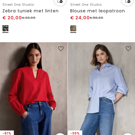
Street One Studio
Street One Studio
Zebra tuniek met linten
Blouse met leopatroon
€
20,00
€
24,00
€
39,99
€
59,99
-61%
-30%