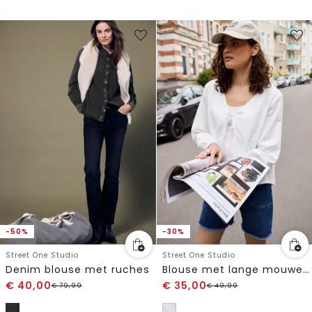
-50%
-30%
Street One Studio
Street One Studio
Denim blouse met ruches
Blouse met lange mouwen, V-hals en strik
€
40,00
€
35,00
€
79,99
€
49,99