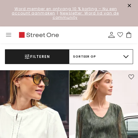
Word member en ontvang 10 % korting
– Nu een
account aanmaken
|
Newsletter: Word lid van de
community
FILTEREN
SORTEER OP