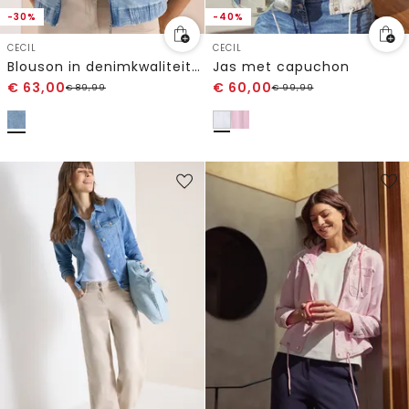
-30%
-40%
CECIL
CECIL
Blouson in denimkwaliteit met ritssluiting
Jas met capuchon
€
63,00
€
60,00
€
89,99
€
99,99