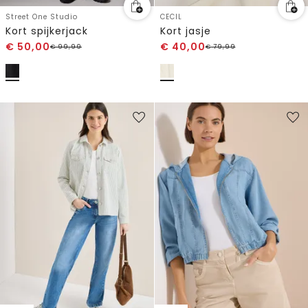
Street One Studio
CECIL
Kort spijkerjack
Kort jasje
€
50,00
€
40,00
€
99,99
€
79,99