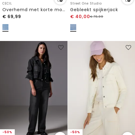
CECIL
Street One Studio
Overhemd met korte mouwen en knoopsluiting
Gebleekt spijkerjack
€
69,99
€
40,00
€
79,99
-50%
-50%