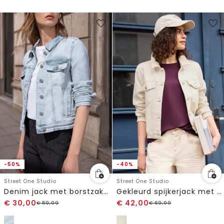
-50%
-40%
Street One Studio
Street One Studio
Denim jack met borstzakken en knopen
Gekleurd spijkerjack met borstzakken
€
30,00
€
42,00
€
59,99
€
69,99