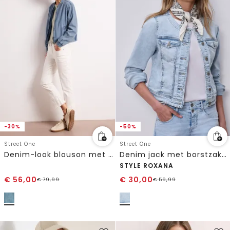
-30%
-50%
Street One
Street One
Denim-look blouson met zakken
Denim jack met borstzakken en knopen
STYLE ROXANA
€
56,00
€
30,00
€
79,99
€
59,99