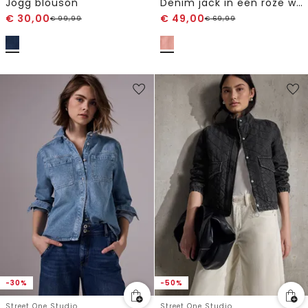
Jogg blouson
Denim jack in een roze wassing
€
30,00
€
49,00
€
99,99
€
69,99
-30%
-50%
Street One Studio
Street One Studio