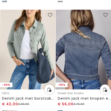
-40%
-30%
CECIL
Street One Studio
Denim jack met borstzakken en knopen
Denim jack met knopen en rugprint
€
42,00
€
56,00
€
69,99
€
79,99