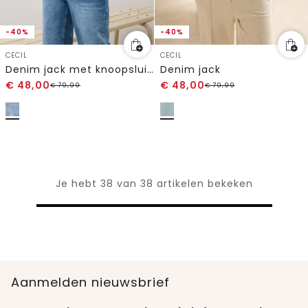
-40%
-40%
CECIL
CECIL
Denim jack met knoopsluiting
Denim jack
€
48,00
€
48,00
€
79,99
€
79,99
Je hebt 38 van 38 artikelen bekeken
Aanmelden nieuwsbrief