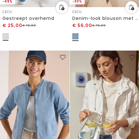
-69%
-30%
CECIL
CECIL
Gestreept overhemd
Denim-look blouson met ritssluiting
€
25,00
€
56,00
€
79,99
€
79,99