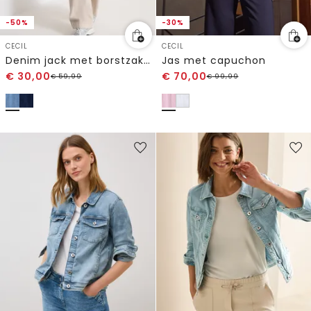
-50%
-30%
CECIL
CECIL
Denim jack met borstzakken en knopen
Jas met capuchon
€
30,00
€
70,00
€
59,99
€
99,99