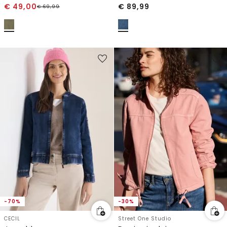
€
49,00
€
89,99
€
69,99
-70%
-30%
CECIL
Street One Studio