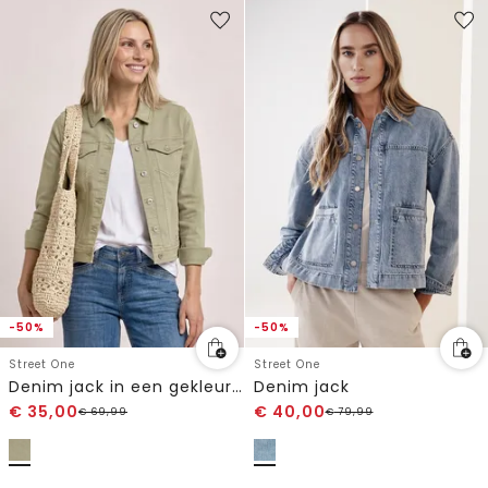
-50%
-50%
Street One
Street One
Denim jack in een gekleurde denim look
Denim jack
€
35,00
€
40,00
€
69,99
€
79,99