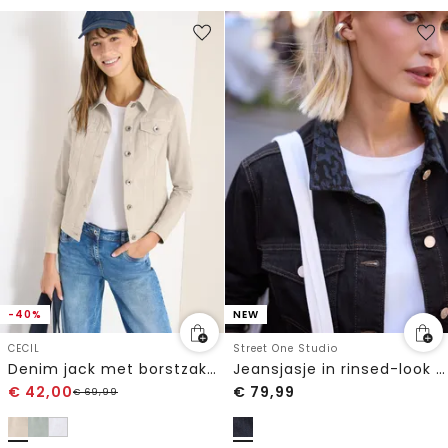
-40%
NEW
CECIL
Street One Studio
Denim jack met borstzakken en knopen
Jeansjasje in rinsed-look met kraag
€
42,00
€
79,99
€
69,99