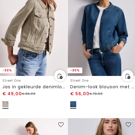
-30%
-30%
Street One
Street One
Jas in gekleurde denimlook met zakken
Denim-look blouson met ritssluiting
€
49,00
€
56,00
€
69,99
€
79,99