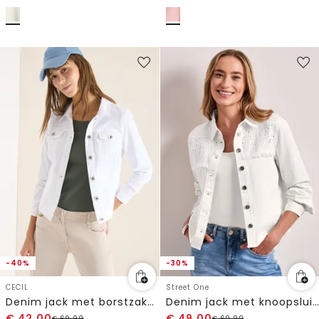
-40%
-30%
CECIL
Street One
Denim jack met borstzakken en knopen
Denim jack met knoopsluiting en borduursel
€
42,00
€
49,00
€
69,99
€
69,99