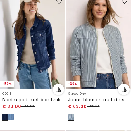
-50%
-30%
CECIL
Street One
Denim jack met borstzakken en knopen
Jeans blouson met ritssluiting
€
30,00
€
63,00
€
59,99
€
89,99