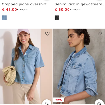
Cropped jeans overshirt
Denim jack in gewatteerde look
€
49,00
€
60,00
€
69,99
€
119,99
-50%