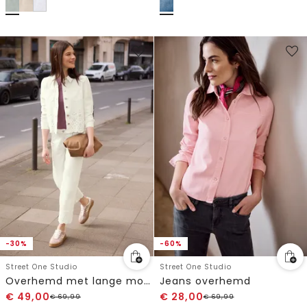
-30%
-60%
Street One Studio
Street One Studio
Overhemd met lange mouwen en borduursel
Jeans overhemd
€
49,00
€
28,00
€
69,99
€
69,99