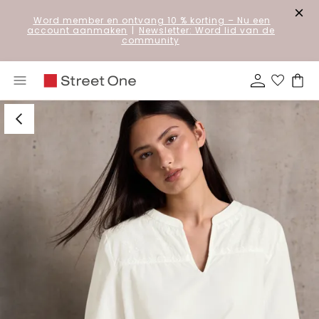
Word member en ontvang 10 % korting
– Nu een
account aanmaken
|
Newsletter: Word lid van de
community