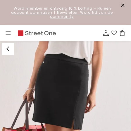
Word member en ontvang 10 % korting
– Nu een
account aanmaken
|
Newsletter: Word lid van de
community