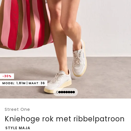
-30%
MODEL: 1,81M | MAAT: 36
Street One
Kniehoge rok met ribbelpatroon
-
STYLE MAJA