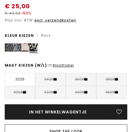
€
25,00
€
49,99
-50%
Prijs incl. BTW
excl. verzendkosten
KLEUR KIEZEN
|
Black
MAAT KIEZEN
(W/L)
Maattabel
|
32/28
34/28
36/28
38/28
40/28
42/28
44/28
46/28
IN HET WINKELWAGENTJE
SHOP THE LOOK