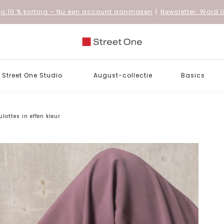
 10 % korting
– Nu een account aanmaken
|
Newsletter: Word 
Street One Studio
August-collectie
Basics
ulottes in effen kleur