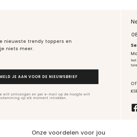
N
0
 de nieuwste trendy toppers en
Se
je niets meer.
Ma
Het
tel
MELD JE AAN VOOR DE NIEUWSBRIEF
Of
Kli
e wilt ontvangen en per e-mail op de hoogte wilt
oestemming op elk moment intrekken.
Onze voordelen voor jou