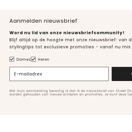
Aanmelden nieuwsbrief
Word nu lid van onze nieuwsbriefcommunity!
Blijf altijd op de hoogte met onze nieuwsbrief: van
stylingtips tot exclusieve promoties - vanaf nu mis 
Dames
Heren
E-mailadres
Met mijn aanmelding bevestig ik dat ik de nieuwsbrief van Street On
worden gehouden van nieuwe artikelen en promoties. Je kunt deze t