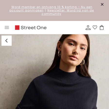
Word member en ontvang 10 % korting
– Nu een
account aanmaken
|
Newsletter: Word lid van de
community