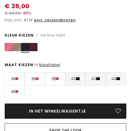
€
35,00
€
49,99
-30%
Prijs incl. BTW
excl. verzendkosten
KLEUR KIEZEN
|
ink blue night
MAAT KIEZEN
Maattabel
|
34
36
38
40
42
44
46
IN HET WINKELWAGENTJE
SHOP THE LOOK