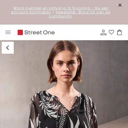
Word member en ontvang 10 % korting
– Nu een
account aanmaken
|
Newsletter: Word lid van de
community