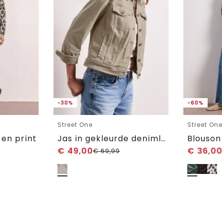
-30%
-60%
Street One
Street On
 en print
Jas in gekleurde denimlook met zakken
Blouson
€
49,00
€
36,0
€
69,99