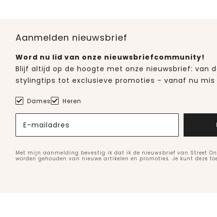
Aanmelden nieuwsbrief
Word nu lid van onze nieuwsbriefcommunity!
Blijf altijd op de hoogte met onze nieuwsbrief: van
stylingtips tot exclusieve promoties - vanaf nu mis 
Dames
Heren
E-mailadres
Met mijn aanmelding bevestig ik dat ik de nieuwsbrief van Street On
worden gehouden van nieuwe artikelen en promoties. Je kunt deze t