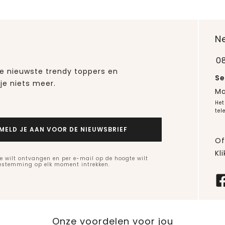
N
0
 de nieuwste trendy toppers en
Se
je niets meer.
Ma
Het
tel
MELD JE AAN VOOR DE NIEUWSBRIEF
Of
Kli
e wilt ontvangen en per e-mail op de hoogte wilt
oestemming op elk moment intrekken.
Onze voordelen voor jou