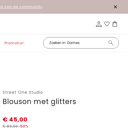
lid van de community
Promotion
Street One Studio
Blouson met glitters
€
45,00
€
89,99
-50%