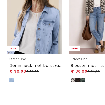
-50%
-60%
Street One
Street One
Denim jack met borstzakken en knopen
Blouson met rits
€
30,00
€
36,00
€
59,99
€
89,99