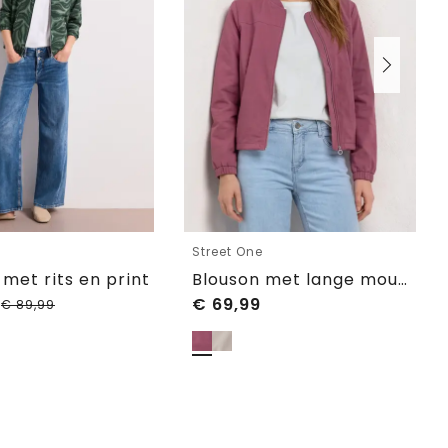
e
Street One
 met rits en print
Blouson met lange mouwen en ritssluiting
0
€
69,99
€
89,99