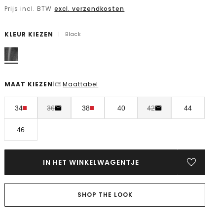
Prijs incl. BTW
excl. verzendkosten
KLEUR KIEZEN
|
Black
MAAT KIEZEN
Maattabel
|
34
36
38
40
42
44
46
IN HET WINKELWAGENTJE
SHOP THE LOOK