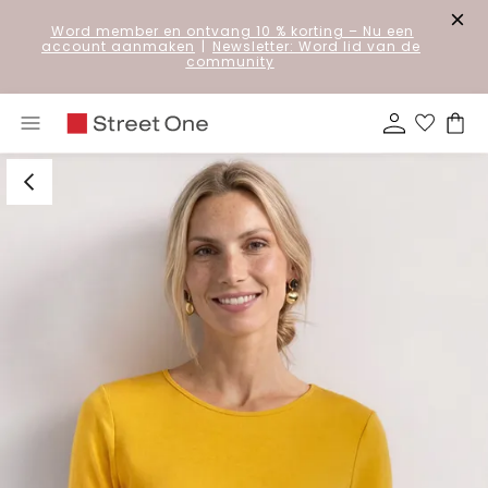
Word member en ontvang 10 % korting
– Nu een
account aanmaken
|
Newsletter: Word lid van de
community