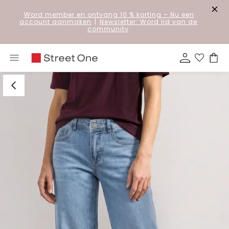
Word member en ontvang 10 % korting
– Nu een
account aanmaken
|
Newsletter: Word lid van de
community