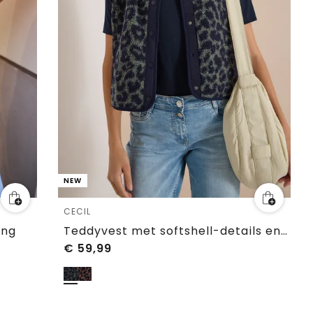
NEW
CECIL
ing
Teddyvest met softshell-details en luipaardprint
€
59,99