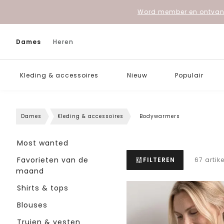
Word member en ontvang
Dames
Heren
Kleding & accessoires
Nieuw
Populair
Dames
Kleding & accessoires
Bodywarmers
Most wanted
Favorieten van de
FILTEREN
67 artik
maand
Shirts & tops
Blouses
Truien & vesten