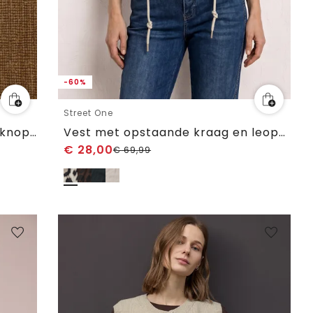
-60%
Street One
Denim vest met ronde hals en knopen
Vest met opstaande kraag en leopatroon
€
28,00
€
69,99