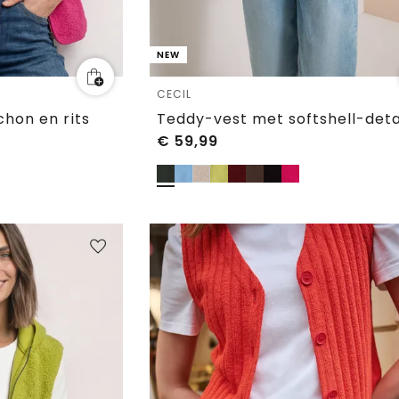
NEW
CECIL
hon en rits
Teddy-vest met softshell-deta
€
59,99