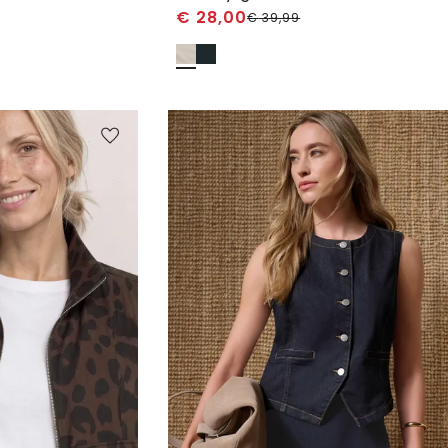
€
28,00
€
39,99