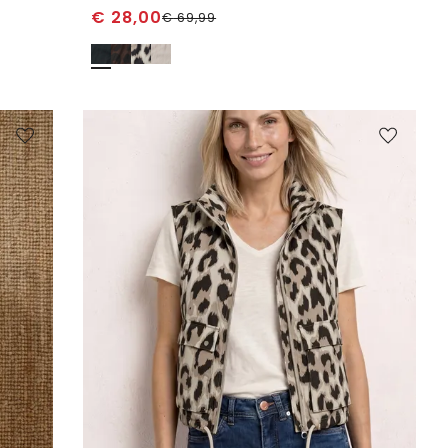
€
28,00
€
69,99