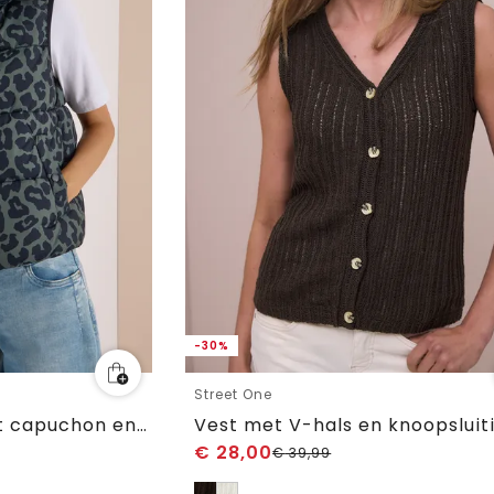
-30%
Street One
Gewatteerd vest met capuchon en zakken
Vest met V-hals en knoopsluit
€
28,00
€
39,99