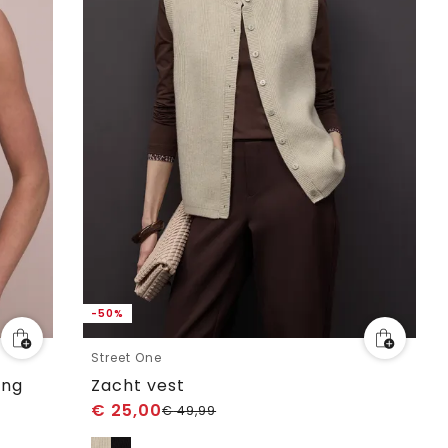
-50%
Street One
ing
Zacht vest
€
25,00
€
49,99