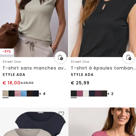
-31%
Street One
Street One
T-shirt sans manches avec encolure en diamant
T-shirt à épaules tombantes avec découpe
STYLE ADA
STYLE ADA
€
18,00
€
25,99
€
25,99
+ 4
+ 2