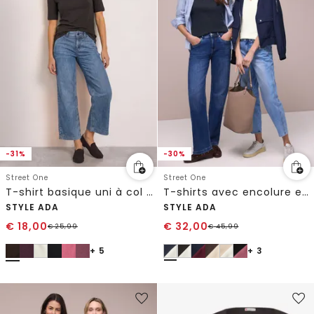
-31%
-30%
Street One
Street One
T-shirt basique uni à col cœur
T-shirts avec encolure en cœur en pack de 2
STYLE ADA
STYLE ADA
€
18,00
€
32,00
€
25,99
€
45,99
+ 5
+ 3