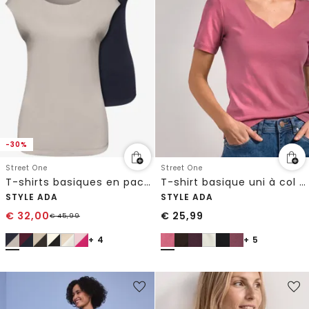
-30%
Street One
Street One
T-shirts basiques en pack de 2
T-shirt basique uni à col cœur
STYLE ADA
STYLE ADA
€
32,00
€
25,99
€
45,99
+ 4
+ 5