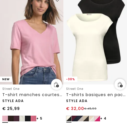
NEW
-30%
Street One
Street One
T-shirt manches courtes à col cœur
T-shirts basiques en pack de 2
STYLE ADA
STYLE ADA
€
25,99
€
32,00
€
45,99
+ 5
+ 4