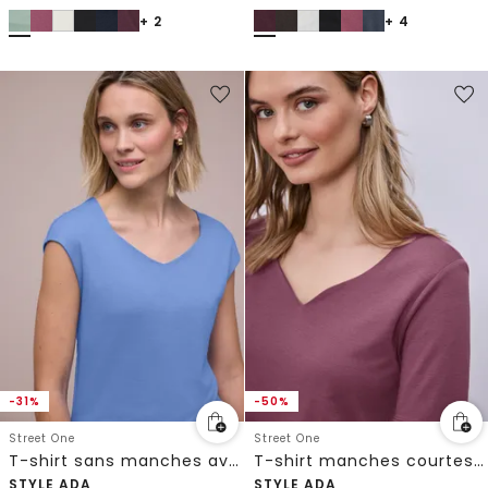
+ 2
+ 4
-31%
-50%
Street One
Street One
T-shirt sans manches avec encolure en diamant
T-shirt manches courtes à col cœur
STYLE ADA
STYLE ADA