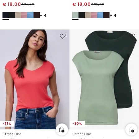
€
18,00
€
18,00
€
25,99
€
25,99
+ 4
+ 4
-31%
-30%
Street One
Street One