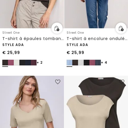
Street One
Street One
T-shirt à épaules tombantes avec découpe
T-shirt à encolure ondulée, couleur unie
STYLE ADA
STYLE ADA
€
25,99
€
25,99
+ 2
+ 4