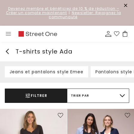
Devenez membre et bénéficiez de 10 % de réduction
–
Créer un compte maintenant
|
Newsletter: Rejoignez la
communauté
T-shirts style Ada
Jeans et pantalons style Emee
Pantalons style
FILTRER
TRIER PAR