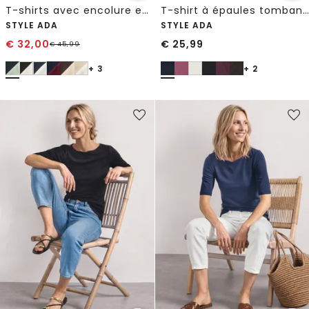
T-shirts avec encolure en cœur en pack de 2
T-shirt à épaules tombantes avec découpe
STYLE ADA
STYLE ADA
€
32,00
€
25,99
€
45,99
+ 3
+ 2