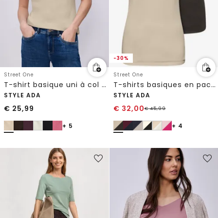
-30%
Street One
Street One
T-shirt basique uni à col cœur
T-shirts basiques en pack de 2
STYLE ADA
STYLE ADA
€
25,99
€
32,00
€
45,99
+ 5
+ 4