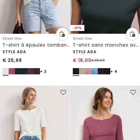
-31%
Street One
Street One
T-shirt à épaules tombantes avec découpe
T-shirt sans manches avec encolure en diamant
STYLE ADA
STYLE ADA
€
25,99
€
18,00
€
25,99
+ 2
+ 4