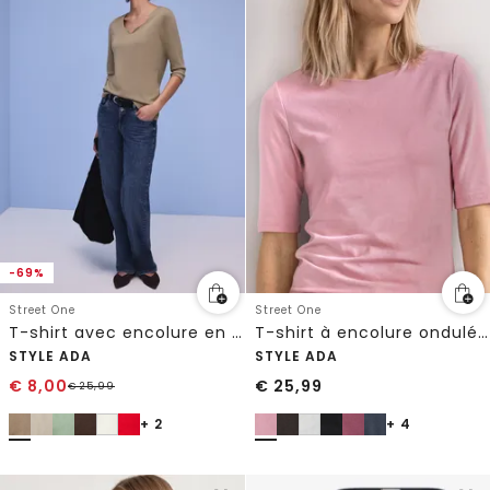
-69%
Street One
Street One
T-shirt avec encolure en cœur
T-shirt à encolure ondulée, couleur unie
STYLE ADA
STYLE ADA
€
8,00
€
25,99
€
25,99
+ 2
+ 4