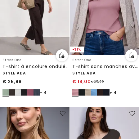
-31%
Street One
Street One
T-shirt à encolure ondulée, couleur unie
T-shirt sans manches avec encolure en diamant
STYLE ADA
STYLE ADA
€
25,99
€
18,00
€
25,99
+ 4
+ 4