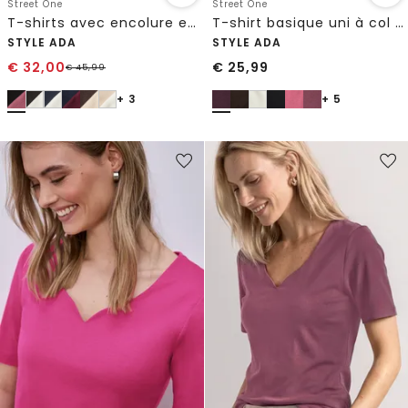
Street One
Street One
T-shirts avec encolure en cœur en pack de 2
T-shirt basique uni à col cœur
STYLE ADA
STYLE ADA
€
32,00
€
25,99
€
45,99
+ 3
+ 5