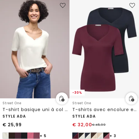
-30%
Street One
Street One
T-shirt basique uni à col cœur
T-shirts avec encolure en cœur en pack de 2
STYLE ADA
STYLE ADA
€
25,99
€
32,00
€
45,99
+ 5
+ 3