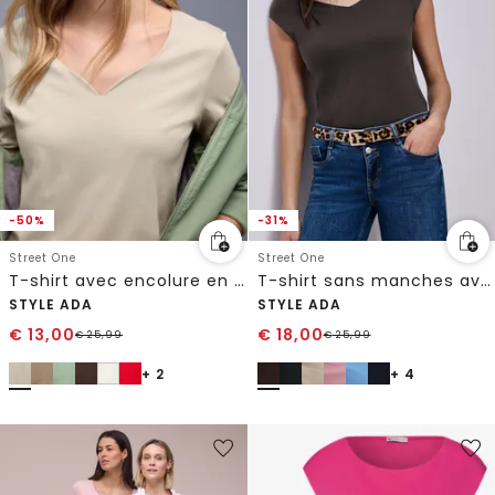
-50%
-31%
Street One
Street One
T-shirt avec encolure en cœur
T-shirt sans manches avec encolure en diamant
STYLE ADA
STYLE ADA
€
13,00
€
18,00
€
25,99
€
25,99
+ 2
+ 4