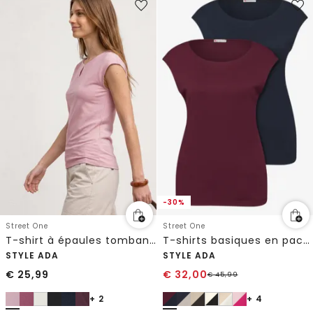
-30%
Street One
Street One
T-shirt à épaules tombantes avec découpe
T-shirts basiques en pack de 2
STYLE ADA
STYLE ADA
€
25,99
€
32,00
€
45,99
+ 2
+ 4