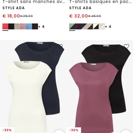
T-shirt sans manches avec encolure en diamant
T-shirts basiques en pack de 2
STYLE ADA
STYLE ADA
€
18,00
€
32,00
€
25,99
€
45,99
+ 4
+ 4
-30%
-30%