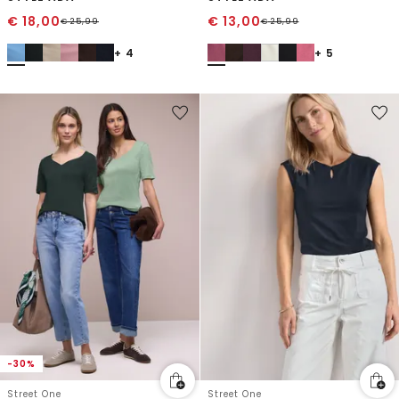
€
18,00
€
13,00
€
25,99
€
25,99
+ 4
+ 5
-30%
Street One
Street One