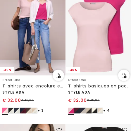
-30%
-30%
Street One
Street One
T-shirts avec encolure en cœur en pack de 2
T-shirts basiques en pack de 2
STYLE ADA
STYLE ADA
€
32,00
€
32,00
€
45,99
€
45,99
+ 3
+ 4