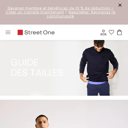
Devenez membre et bénéficiez de 10 % de réduction
–
Créer un compte maintenant
|
Newsletter: Rejoignez la
communauté