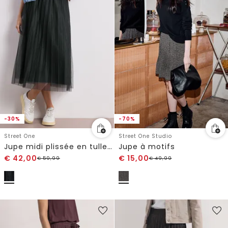
-30%
-70%
Street One
Street One Studio
Jupe midi plissée en tulle structuré
Jupe à motifs
€
42,00
€
15,00
€
59,99
€
49,99