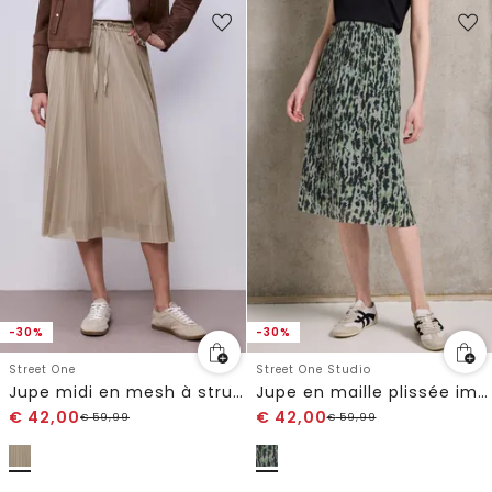
-30%
-30%
Street One
Street One Studio
Jupe midi en mesh à structure plissée
Jupe en maille plissée imprimée
€
42,00
€
42,00
€
59,99
€
59,99