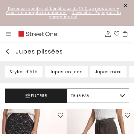
Devenez membre et bénéficiez de 10 % de réduction
–
Créer un compte maintenant
|
Newsletter: Rejoignez la
communauté
Jupes plissées
Styles d'été
Jupes en jean
Jupes maxi
FILTRER
TRIER PAR