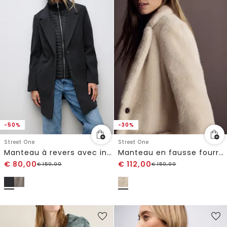
-50%
-30%
Street One
Street One
Manteau à revers avec incrustation
Manteau en fausse fourrure
€
80,00
€
112,00
€
159,99
€
159,99