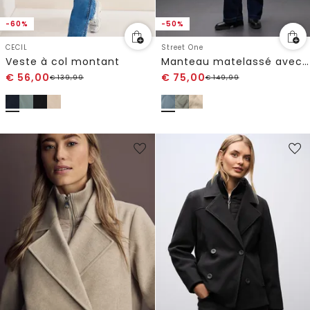
-60%
-50%
CECIL
Street One
Veste à col montant
Manteau matelassé avec capuche
€
56,00
€
75,00
€
139,99
€
149,99