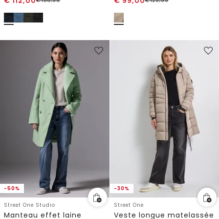
€
112,00
€
99,00
€
159,99
€
129,99
-50%
-30%
Street One Studio
Street One
Manteau effet laine
Veste longue matelassée