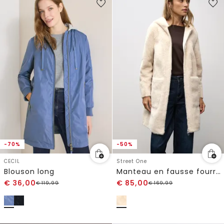
-70%
-50%
CECIL
Street One
Blouson long
Manteau en fausse fourrure avec capuche
€
36,00
€
85,00
€
119,99
€
169,99