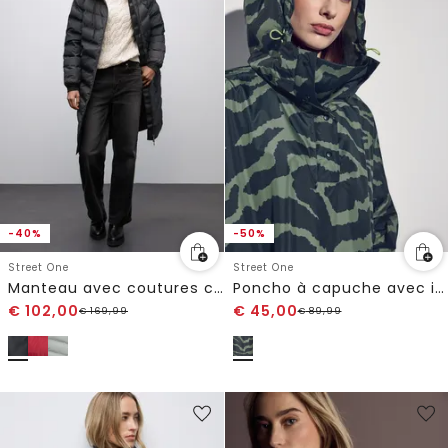
-40%
-50%
Street One
Street One
Manteau avec coutures collées
Poncho à capuche avec imprimé
€
102,00
€
45,00
€
169,99
€
89,99