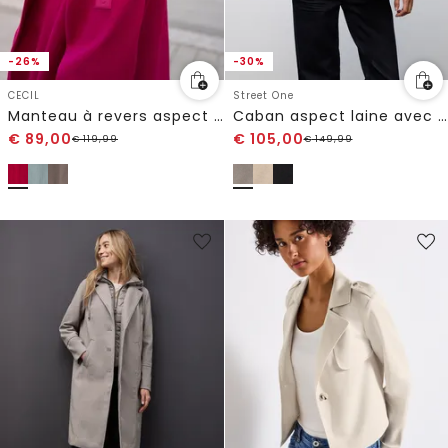
-26%
-30%
CECIL
Street One
Manteau à revers aspect laine
Caban aspect laine avec gilet amovible
€
89,00
€
105,00
€
119,99
€
149,99