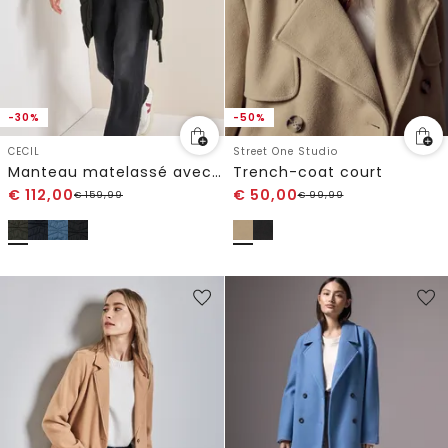
-30%
-50%
CECIL
Street One Studio
Manteau matelassé avec capuche
Trench-coat court
€
112,00
€
50,00
€
159,99
€
99,99