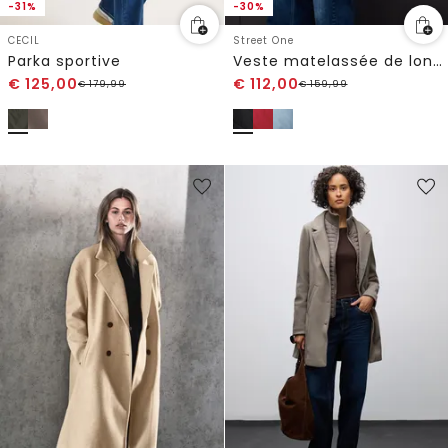
-31%
-30%
CECIL
Street One
Parka sportive
Veste matelassée de longueur midi
€
125,00
€
112,00
€
179,99
€
159,99