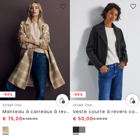
-50%
-50%
Street One
Street One
Manteau à carreaux à revers
Veste courte à revers cosy
€
75,00
€
50,00
€
149,99
€
99,99