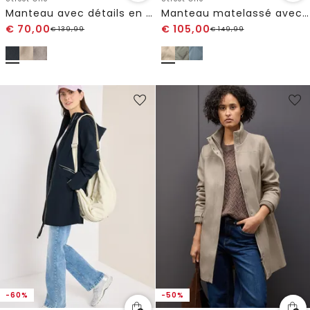
Manteau avec détails en tricot
Manteau matelassé avec capuche
€
70,00
€
105,00
€
139,99
€
149,99
-60%
-50%