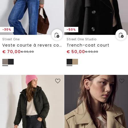
-30%
-50%
Street One
Street One Studio
Veste courte à revers cosy
Trench-coat court
€
70,00
€
50,00
€
99,99
€
99,99