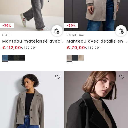
-30%
-50%
CECIL
Street One
Manteau matelassé avec capuche
Manteau avec détails en tricot
€
112,00
€
70,00
€
159,99
€
139,99