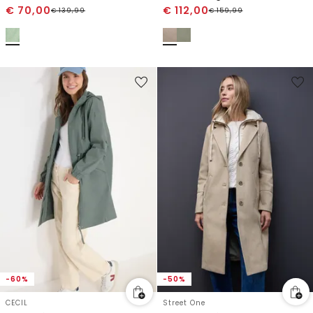
€
70,00
€
112,00
€
139,99
€
159,99
-60%
-50%
CECIL
Street One