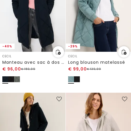
-40%
-29%
CECIL
CECIL
Manteau avec sac à dos Strings
Long blouson matelassé
€
96,00
€
99,00
€
159,99
€
139,99