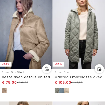
-50%
-30%
Street One Studio
Street One
Veste avec détails en teddy
Manteau matelassé avec capuche
€
75,00
€
105,00
€
149,99
€
149,99