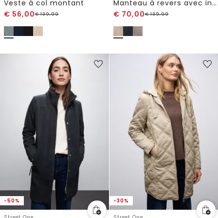
Veste à col montant
Manteau à revers avec incrustation
€
56,00
€
70,00
€
139,99
€
139,99
-50%
-30%
Street One
Street One