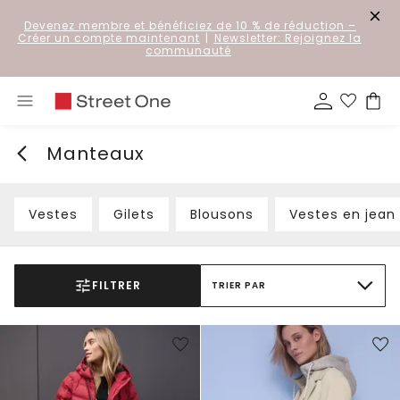
Devenez membre et bénéficiez de 10 % de réduction
–
Créer un compte maintenant
|
Newsletter: Rejoignez la
communauté
Manteaux
Vestes
Gilets
Blousons
Vestes en jean
FILTRER
TRIER PAR