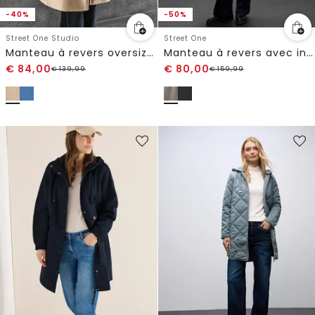
-40%
-50%
Street One Studio
Street One
Manteau à revers oversized
Manteau à revers avec incrustation
€
84,00
€
80,00
€
139,99
€
159,99