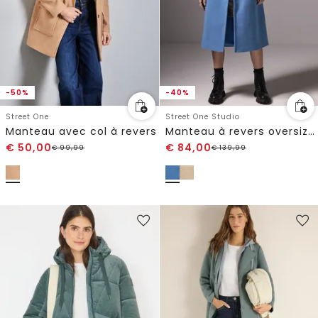
-50%
-40%
Street One
Street One Studio
Manteau avec col à revers
Manteau à revers oversized
€
50,00
€
84,00
€
99,99
€
139,99