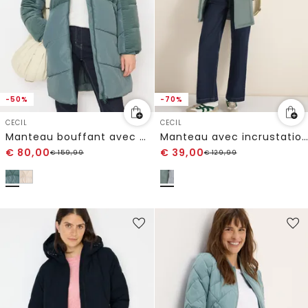
-50%
-70%
CECIL
CECIL
Manteau bouffant avec mélange de velours côtelé
Manteau avec incrustation de sweat
€
80,00
€
39,00
€
159,99
€
129,99