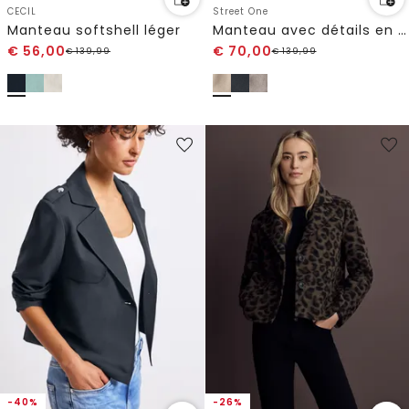
CECIL
Street One
Manteau softshell léger
Manteau avec détails en tricot
€
56,00
€
70,00
€
139,99
€
139,99
-40%
-26%