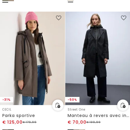
-31%
-50%
CECIL
Street One
Parka sportive
Manteau à revers avec incrustation
€
125,00
€
70,00
€
179,99
€
139,99