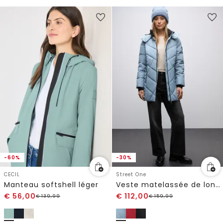
-60%
-30%
CECIL
Street One
Manteau softshell léger
Veste matelassée de longueur midi
€
56,00
€
112,00
€
139,99
€
159,99