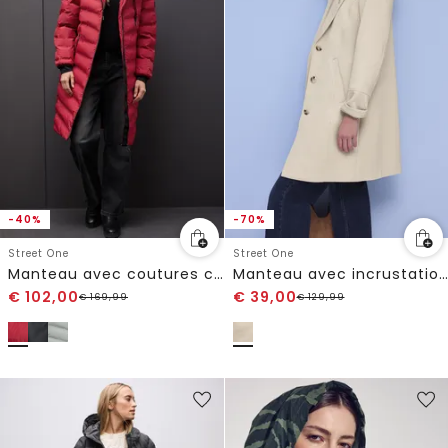
-40%
-70%
Street One
Street One
Manteau avec coutures collées
Manteau avec incrustation
€
102,00
€
39,00
€
169,99
€
129,99