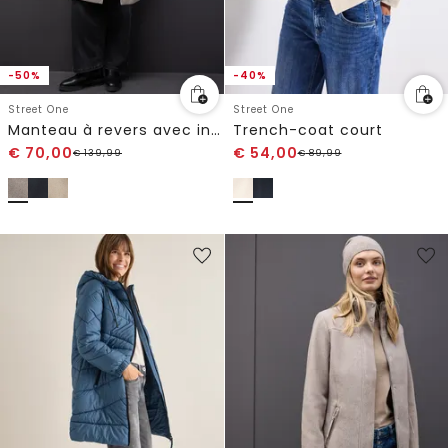
-50%
-40%
Street One
Street One
Manteau à revers avec incrustation
Trench-coat court
€
70,00
€
54,00
€
139,99
€
89,99