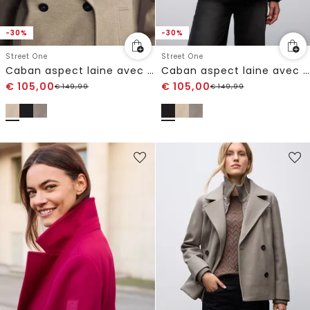
-30%
-30%
Street One
Street One
Caban aspect laine avec gilet amovible
Caban aspect laine avec gilet amovible
€
105,00
€
105,00
€
149,99
€
149,99