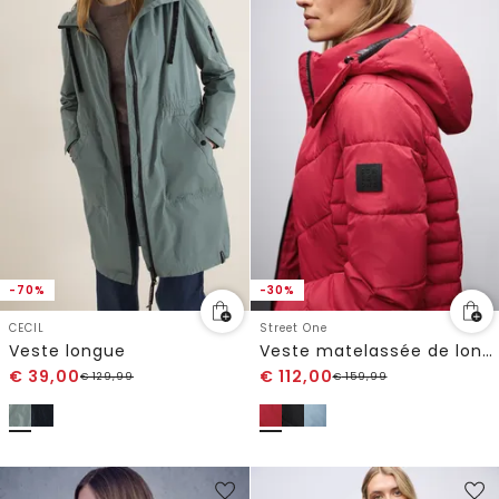
-70%
-30%
CECIL
Street One
Veste longue
Veste matelassée de longueur midi
€
39,00
€
112,00
€
129,99
€
159,99