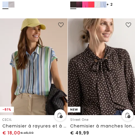
+ 2
-61%
NEW
CECIL
Street One
Chemisier à rayures et à nœuds
Chemisier à manches longues avec nœud décoratif
€
18,00
€
49,99
€
45,99