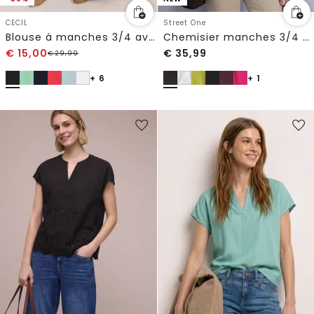
CECIL
Street One
Blouse à manches 3/4 avec col fendu
Chemisier manches 3/4 à col fendu
€
15,00
€
35,99
€
29,99
+ 6
+ 1