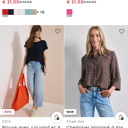
€
21,00
€
21,00
€
29,99
€
29,99
+ 10
-40%
NEW
CECIL
Street One
Blouse avec col rond et détail de nœuds
Chemisier imprimé à manches 3/4