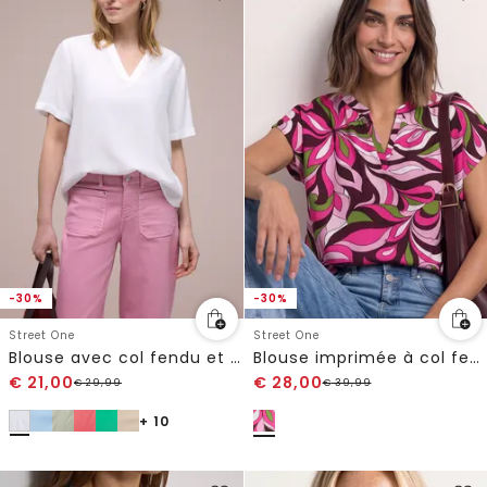
-30%
-30%
Street One
Street One
Blouse avec col fendu et turn-up
Blouse imprimée à col fendu
€
21,00
€
28,00
€
29,99
€
39,99
+ 10