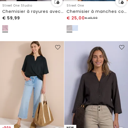
Street One Studio
Street One
Chemisier à rayures avec poche poitrine
Chemisier à manches courtes et détails léopard
€
59,99
€
25,00
€
49,99
-50%
NEW