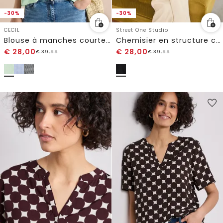
-30%
-30%
CECIL
Street One Studio
Blouse à manches courtes avec col fendu et rayures
Chemisier en structure crinkle
€
28,00
€
28,00
€
39,99
€
39,99