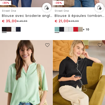
-30%
-30%
Street One
Street One
Blouse avec broderie anglaise
Blouse à épaules tombantes avec col fendu
€
35,00
€
21,00
€
49,99
€
29,99
+ 10