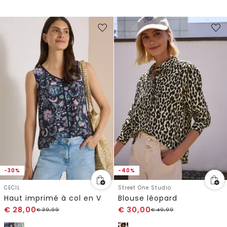
-30%
-40%
CECIL
Street One Studio
Haut imprimé à col en V
Blouse léopard
€
28,00
€
30,00
€
39,99
€
49,99