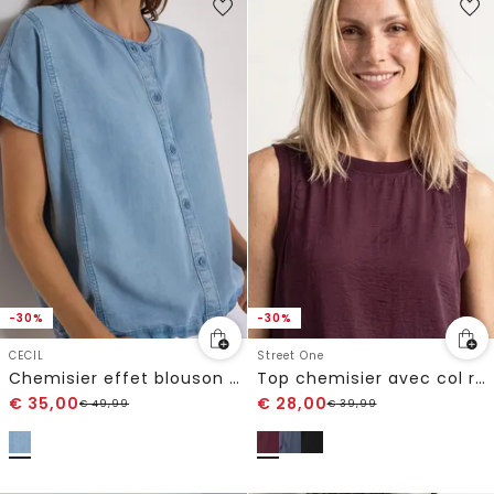
-30%
-30%
CECIL
Street One
Chemisier effet blouson en lyocell
Top chemisier avec col rond et détail tape
€
35,00
€
28,00
€
49,99
€
39,99