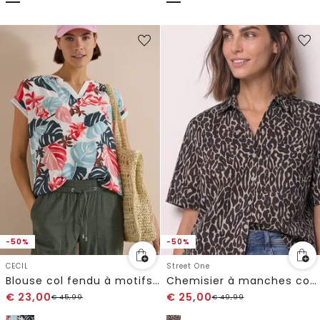
-50%
-50%
CECIL
Street One
Blouse col fendu à motifs variés
Chemisier à manches courtes avec poche de poitrine et imprimé
€
23,00
€
25,00
€
45,99
€
49,99