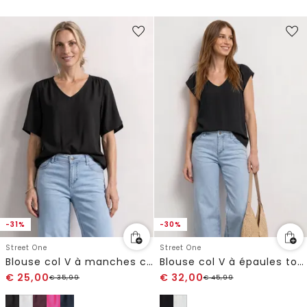
-31%
-30%
Street One
Street One
Blouse col V à manches courtes
Blouse col V à épaules tombantes
€
25,00
€
32,00
€
35,99
€
45,99