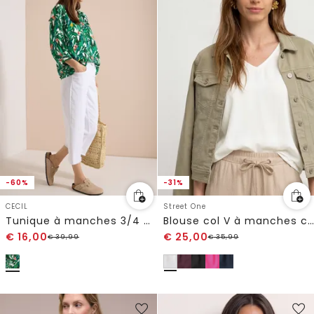
-60%
-31%
CECIL
Street One
Tunique à manches 3/4 avec col fendu et imprimé
Blouse col V à manches courtes
€
16,00
€
25,00
€
39,99
€
35,99