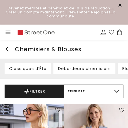
Devenez membre et bénéficiez de 10 % de réduction
–
Créer un compte maintenant
|
Newsletter: Rejoignez la
communauté
Chemisiers & Blouses
Classiques d’Éte
Débardeurs chemisiers
Bl
FILTRER
TRIER PAR