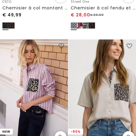
CECIL
Street One
Chemisier à col montant zippé
Chemisier à col fendu et imprimé
€
49,99
€
28,00
€
39,99
NEW
-50%