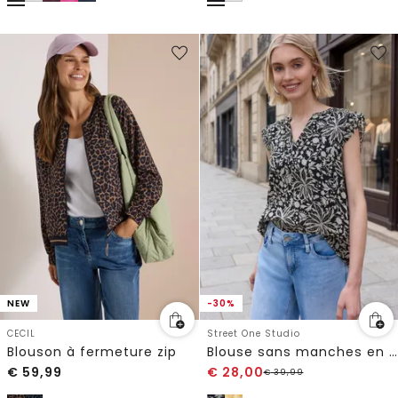
NEW
-30%
CECIL
Street One Studio
Blouson à fermeture zip
Blouse sans manches en mousseline de soie à col fendu
€
59,99
€
28,00
€
39,99