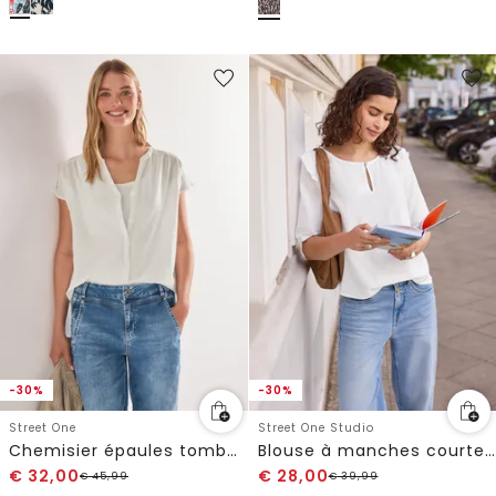
-30%
-30%
Street One
Street One Studio
Chemisier épaules tombantes avec bande brodée
Blouse à manches courtes à volants
€
32,00
€
28,00
€
45,99
€
39,99