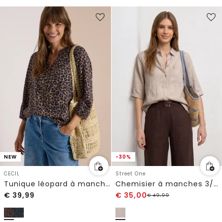
NEW
-30%
CECIL
Street One
Tunique léopard à manches 3/4 et col fendu
Chemisier à manches 3/4 avec poche sur la poitrine
€
39,99
€
35,00
€
49,99