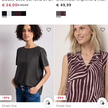
€
24,00
€
49,99
€
39,99
-30%
-30%
Street One
Street One