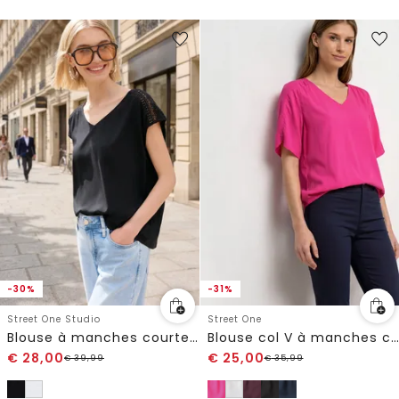
-30%
-31%
Street One Studio
Street One
Blouse à manches courtes avec col en V et détails en dentell
Blouse col V à manches courtes
€
28,00
€
25,00
€
39,99
€
35,99