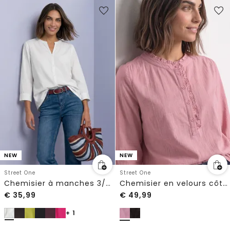
NEW
NEW
Street One
Street One
Chemisier à manches 3/4 et col fendu
Chemisier en velours côtelé à volants
€
35,99
€
49,99
+ 1