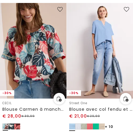
-30%
-30%
CECIL
Street One
Blouse Carmen à manches courtes et imprimé feuillage
Blouse avec col fendu et turn-up
€
28,00
€
21,00
€
39,99
€
29,99
+ 10