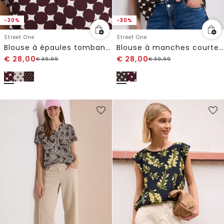
-30%
-30%
Street One
Street One
Blouse à épaules tombantes avec col fendu
Blouse à manches courtes avec revers
€
28,00
€
28,00
€
39,99
€
39,99