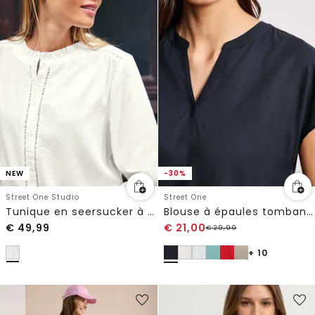
NEW
-30%
Street One Studio
Street One
Tunique en seersucker à manches 3/4 avec détails de ruban
Blouse à épaules tombantes avec col fendu
€
49,99
€
21,00
€
29,99
+ 10