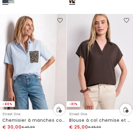
-40%
-31%
Street One
Street One
Chemisier à manches courtes et détails léopard
Blouse à col chemise et ourlet élastiqué
€
30,00
€
25,00
€
49,99
€
35,99