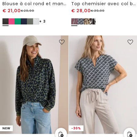
Blouse à col rond et manches courtes bouffantes
Top chemisier avec col bowling et nœuds
€
21,00
€
28,00
€
29,99
€
39,99
+ 3
NEW
-30%