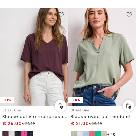
-31%
-30%
Street One
Street One
Blouse col V à manches courtes
Blouse avec col fendu et turn-up
€
25,00
€
21,00
€
35,99
€
29,99
+ 10