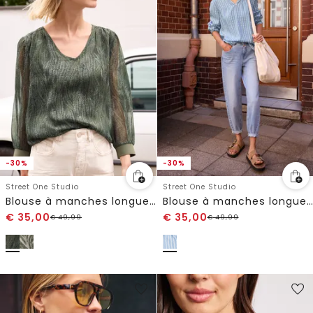
-30%
-30%
Street One Studio
Street One Studio
Blouse à manches longues avec col en V en mousseline de soie
Blouse à manches longues en qualité seersucker
€
35,00
€
35,00
€
49,99
€
49,99