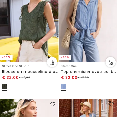
-30%
-30%
Street One Studio
Street One
Blouse en mousseline à encolure en V et volants
Top chemisier avec col bowling et nœuds
€
32,00
€
32,00
€
45,99
€
45,99