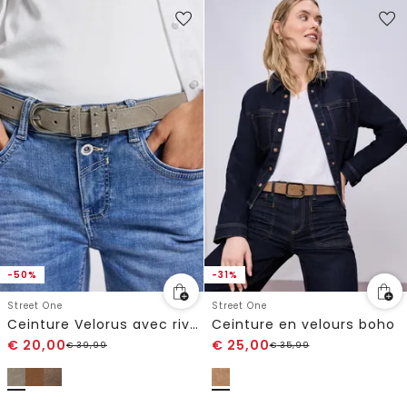
-50%
-31%
Street One
Street One
Ceinture Velorus avec rivets
Ceinture en velours boho
€
20,00
€
25,00
€
39,99
€
35,99