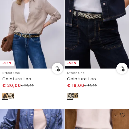
-50%
-50%
Street One
Street One
Ceinture Leo
Ceinture Leo
€
20,00
€
18,00
€
39,99
€
35,99