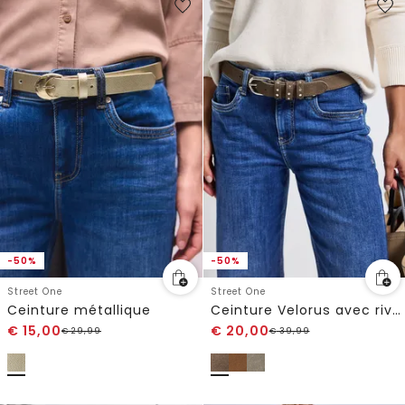
-50%
-50%
Street One
Street One
Ceinture métallique
Ceinture Velorus avec rivets
€
15,00
€
20,00
€
29,99
€
39,99