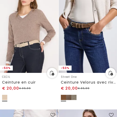
-50%
-50%
CECIL
Street One
Ceinture en cuir
Ceinture Velorus avec rivets
€
20,00
€
20,00
€
39,99
€
39,99