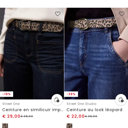
-19%
-39%
Street One
Street One Studio
Ceinture en similicuir imprimé léopard
Ceinture au look léopard
€
29,00
€
22,00
€
35,99
€
35,99