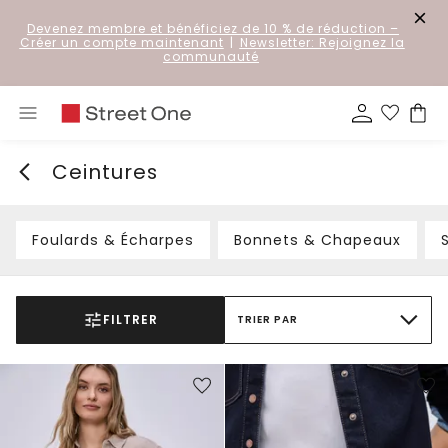
Devenez membre et bénéficiez de 10 % de réduction
–
Créer un compte maintenant
|
Newsletter: Rejoignez la
communauté
Ceintures
Foulards & Écharpes
Bonnets & Chapeaux
FILTRER
TRIER PAR