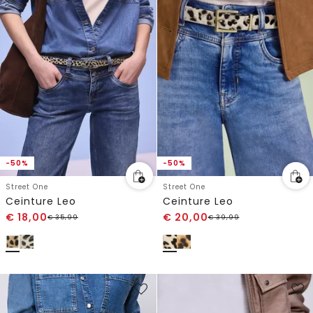
-50%
-50%
Street One
Street One
Ceinture Leo
Ceinture Leo
€
18,00
€
20,00
€
35,99
€
39,99