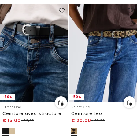
-50%
-50%
Street One
Street One
Ceinture avec structure
Ceinture Leo
€
15,00
€
20,00
€
29,99
€
39,99