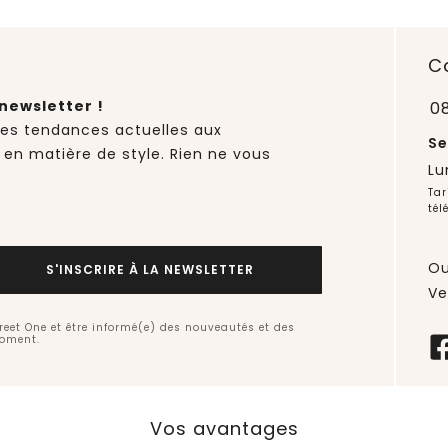
C
newsletter !
0
des tendances actuelles aux
Se
 en matière de style. Rien ne vous
Lu
Tar
tél
Ou
S'INSCRIRE À LA NEWSLETTER
Ve
treet One et être informé(e) des nouveautés et des
moment.
Vos avantages