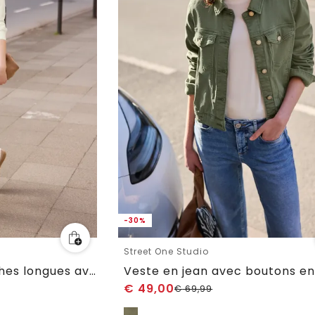
-30%
Street One Studio
Veste Denim à manches longues avec broderie
€
49,00
€
69,99