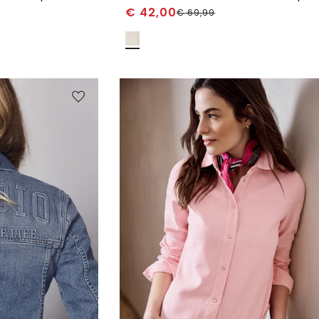
€
42,00
€
69,99