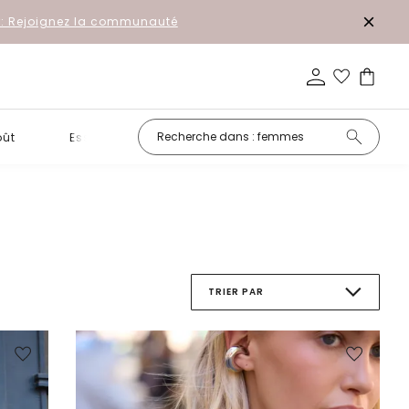
r: Rejoignez la communauté
oût
Essentiels
Promotion
TRIER PAR