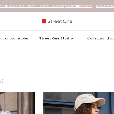
de 10 % de réduction
– Créer un compte maintenant
|
Newslette
 incontournables
Street One Studio
Collection d'a
(s)