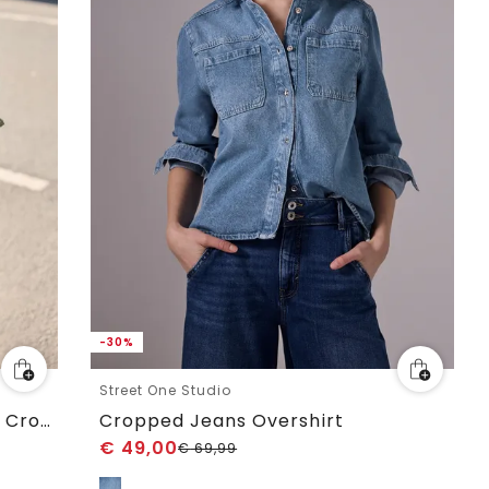
-30%
Street One Studio
Veste en jean avec boutons en Cropped Fit
Cropped Jeans Overshirt
€
49,00
€
69,99