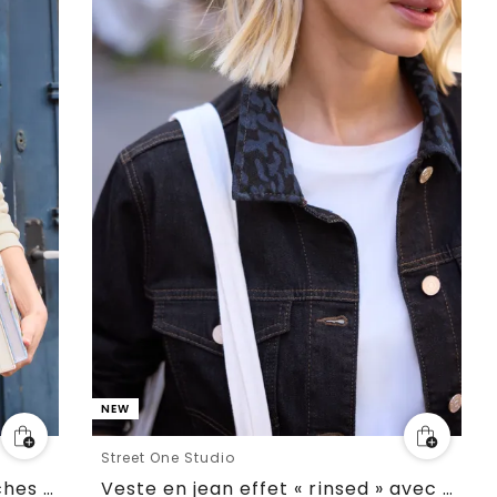
NEW
Street One Studio
Veste Colored Denim avec poches poitrine
Veste en jean effet « rinsed » avec col