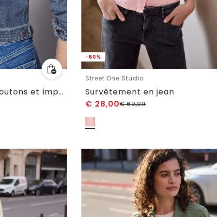
-60%
Street One Studio
Veste en jean avec boutons et impression arrière
Survêtement en jean
€
28,00
€
69,99