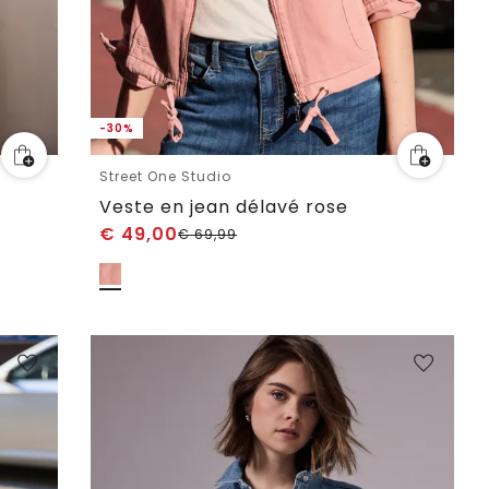
-30%
Street One Studio
Veste en jean délavé rose
€
49,00
€
69,99