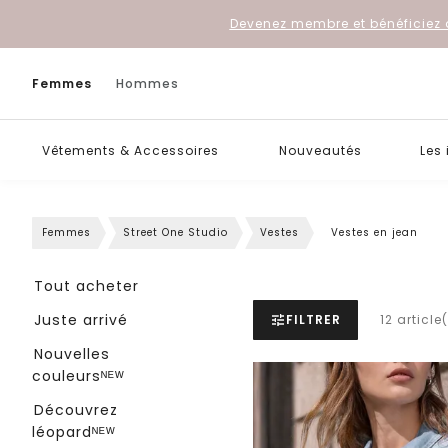
Devenez membre et bénéficiez 
Femmes
Hommes
Vêtements & Accessoires
Nouveautés
Les
Femmes
Street One Studio
Vestes
Vestes en jean
Tout acheter
Juste arrivé
FILTRER
12 article
Nouvelles
couleursᴺᴱᵂ
Découvrez
léopardᴺᴱᵂ