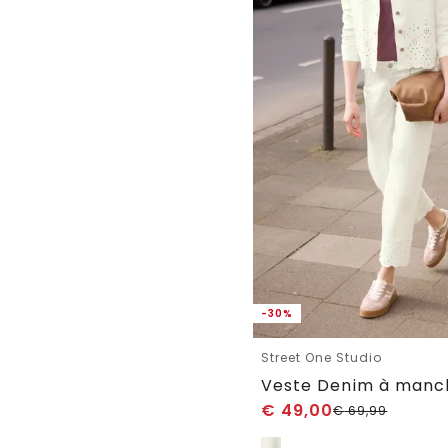
-30%
Street One Studio
€
49,00
€
69,99