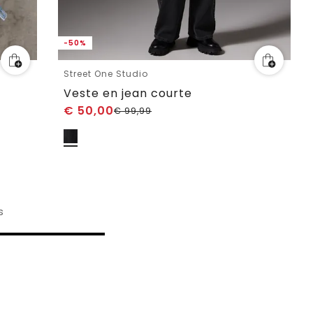
-50%
Street One Studio
Veste en jean courte
€
50,00
€
99,99
s