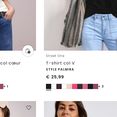
Street One
à col cœur
T-shirt col V
STYLE PALMIRA
€
25,99
+ 1
+ 3