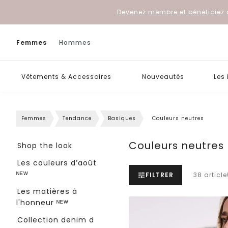
Devenez membre et bénéficiez 
Femmes
Hommes
Vêtements & Accessoires
Nouveautés
Les
Femmes
Tendance
Basiques
Couleurs neutres
Couleurs neutres
Shop the look
Les couleurs d’août
ᴺᴱᵂ
FILTRER
38 article
Les matières à
l'honneur ᴺᴱᵂ
Collection denim d