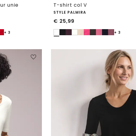
ur unie
T-shirt col V
STYLE PALMIRA
€
25,99
+ 3
+ 3