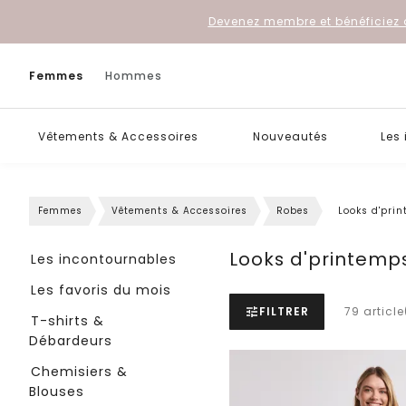
Devenez membre et bénéficiez 
Femmes
Hommes
Vêtements & Accessoires
Nouveautés
Les
Femmes
Vêtements & Accessoires
Robes
Looks d'pri
Looks d'printemp
Les incontournables
Les favoris du mois
FILTRER
79 article
T-shirts &
Débardeurs
Chemisiers &
Blouses