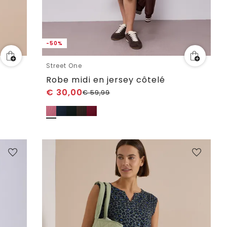
-50%
Street One
Robe midi en jersey côtelé
€
30,00
€
59,99