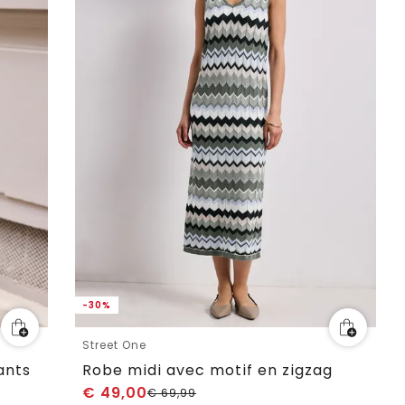
-30%
Street One
ants
Robe midi avec motif en zigzag
€
49,00
€
69,99