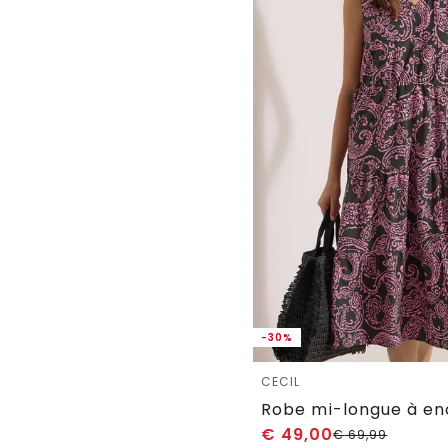
-30%
CECIL
€
49,00
€
69,99