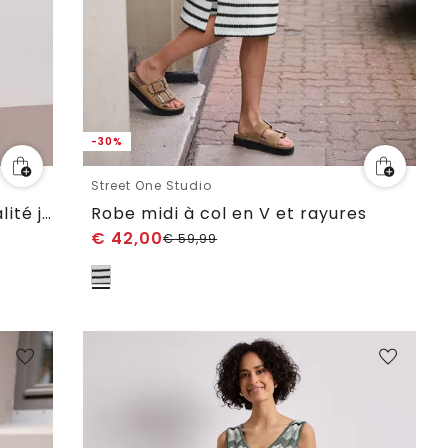
-30%
Street One Studio
Robe midi avec col en V en qualité jacquard
Robe midi à col en V et rayures
€
42,00
€
59,99