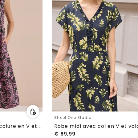
Street One Studio
Robe mi-longue à encolure en V et imprimé
Robe midi avec col en V et vol
€
69,99