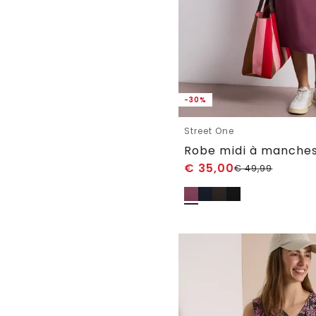
-30%
Street One
€
35,00
€
49,99