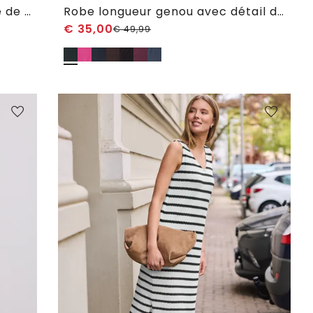
Robe midi col rond en mélange de matières
Robe longueur genou avec détail de boucle
€
35,00
€
49,99