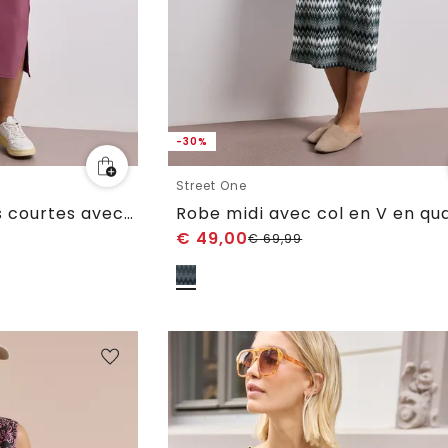
-30%
Street One
Robe midi à manches courtes avec détail de fente
€
49,00
€
69,99