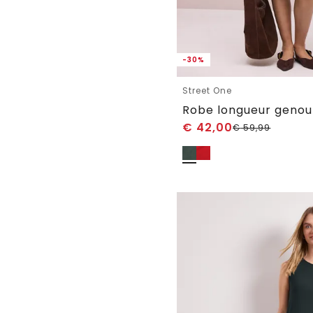
-30%
Street One
€
42,00
€
59,99