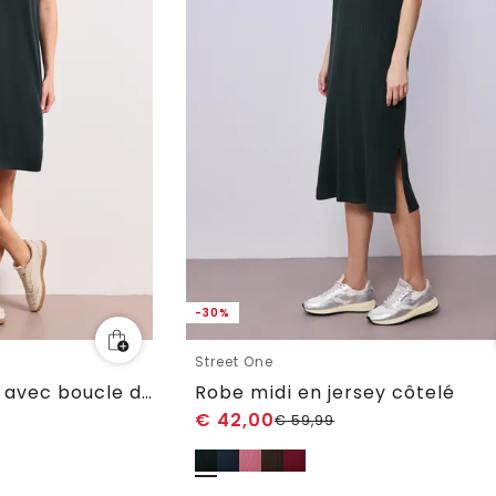
-30%
Street One
Robe longueur genou avec boucle décorative
Robe midi en jersey côtelé
€
42,00
€
59,99