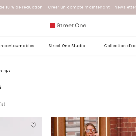
de 10 % de réduction
– Créer un compte maintenant
|
Newslette
 incontournables
Street One Studio
Collection d'a
ntemps
s
(s)