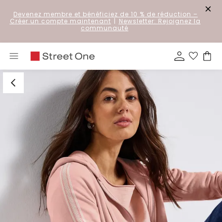
Devenez membre et bénéficiez de 10 % de réduction
–
Créer un compte maintenant
|
Newsletter: Rejoignez la
communauté