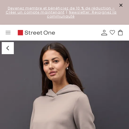
Devenez membre et bénéficiez de 10 % de réduction
–
Créer un compte maintenant
|
Newsletter: Rejoignez la
communauté