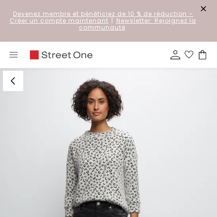
Devenez membre et bénéficiez de 10 % de réduction
–
Créer un compte maintenant
|
Newsletter: Rejoignez la
communauté