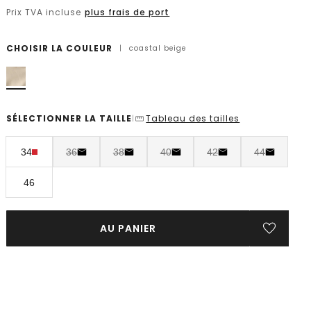
Prix TVA incluse
plus frais de port
CHOISIR LA COULEUR
|
coastal beige
SÉLECTIONNER LA TAILLE
Tableau des tailles
|
34
36
38
40
42
44
46
AU PANIER