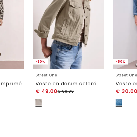
-30%
-50%
Street One
Street On
 imprimé
Veste en denim coloré avec poches
€
49,00
€
30,0
€
69,99