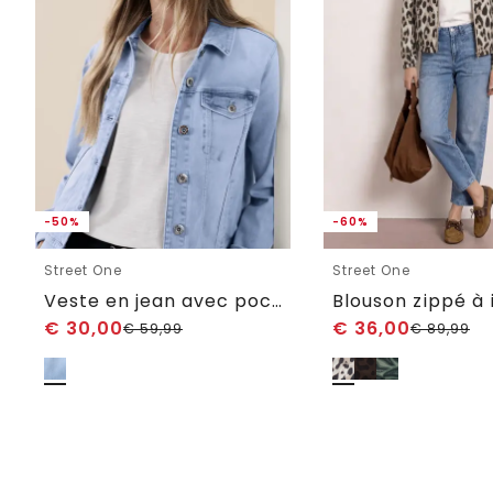
-50%
-60%
Street One
Street One
Veste en jean avec poches poitrine et boutons
Blouson zippé à
€
30,00
€
36,00
€
59,99
€
89,99