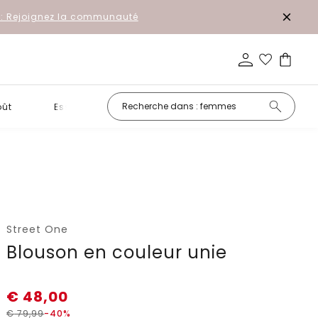
r: Rejoignez la communauté
oût
Essentiels
Promotion
Street One
Blouson en couleur unie
€
48,00
€
79,99
-40%