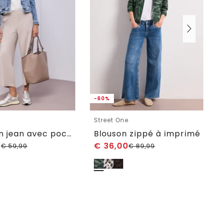
-60%
e
Street One
Veste en jean avec poches poitrine et boutons
Blouson zippé à imprimé
0
€
36,00
€
59,99
€
89,99