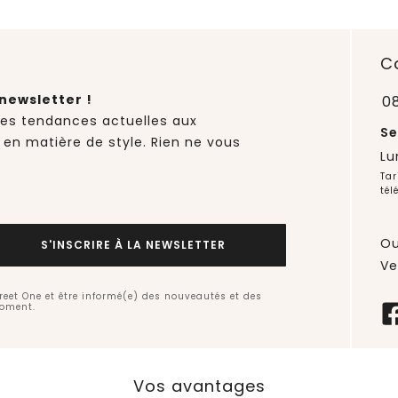
C
newsletter !
0
des tendances actuelles aux
Se
 en matière de style. Rien ne vous
Lu
Tar
tél
Ou
S'INSCRIRE À LA NEWSLETTER
Ve
treet One et être informé(e) des nouveautés et des
moment.
Vos avantages