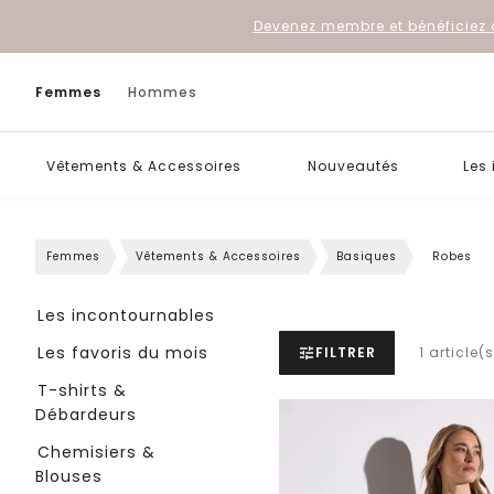
Devenez membre et bénéficiez 
Femmes
Hommes
Vêtements & Accessoires
Nouveautés
Les
Femmes
Vêtements & Accessoires
Basiques
Robes
Les incontournables
Les favoris du mois
FILTRER
1 article(
T-shirts &
Débardeurs
Chemisiers &
Blouses