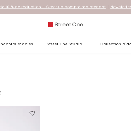
de 10 % de réduction
– Créer un compte maintenant
|
Newslette
 incontournables
Street One Studio
Collection d'a
s)