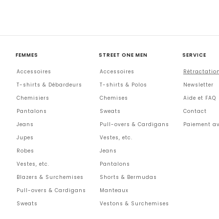
FEMMES
STREET ONE MEN
SERVICE
Accessoires
Accessoires
Rétractatio
T-shirts & Débardeurs
T-shirts & Polos
Newsletter
Chemisiers
Chemises
Aide et FAQ
Pantalons
Sweats
Contact
Jeans
Pull-overs & Cardigans
Paiement av
Jupes
Vestes, etc.
Robes
Jeans
Vestes, etc.
Pantalons
Blazers & Surchemises
Shorts & Bermudas
Pull-overs & Cardigans
Manteaux
Sweats
Vestons & Surchemises