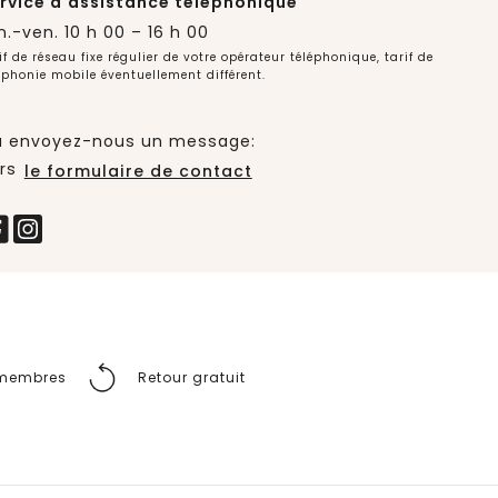
rvice d'assistance téléphonique
n.-ven. 10 h 00 – 16 h 00
if de réseau fixe régulier de votre opérateur téléphonique, tarif de
éphonie mobile éventuellement différent.
 envoyez-nous un message:
rs
le formulaire de contact
s membres
Retour gratuit