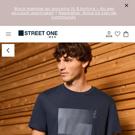
Word member en ontvang 10 % korting
– Nu een
account aanmaken
|
Newsletter: Word lid van de
community