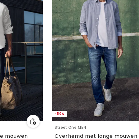
-50%
Street One MEN
nge mouwen