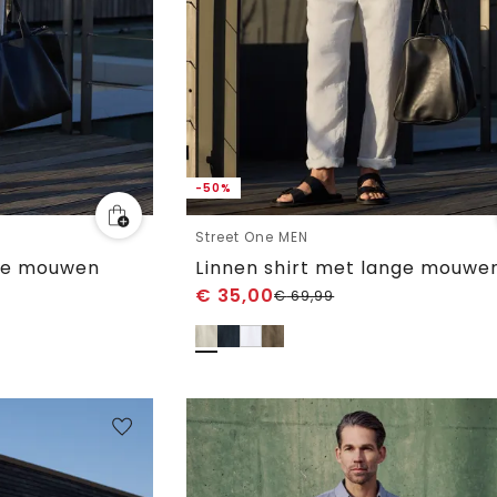
-50%
Street One MEN
nge mouwen
Linnen shirt met lange mouwe
€
35,00
€
69,99