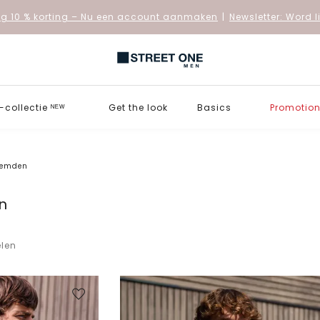
 10 % korting
– Nu een account aanmaken
|
Newsletter: Word 
collectie ᴺᴱᵂ
Get the look
Basics
Promotio
hemden
n
elen