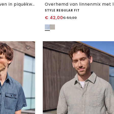
Shirt met korte mouwen in piquékwaliteit
STYLE REGULAR FIT
€
42,00
€
59,99