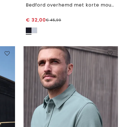
Bedford overhemd met korte mouwen en zak
€
32,00
€
45,99