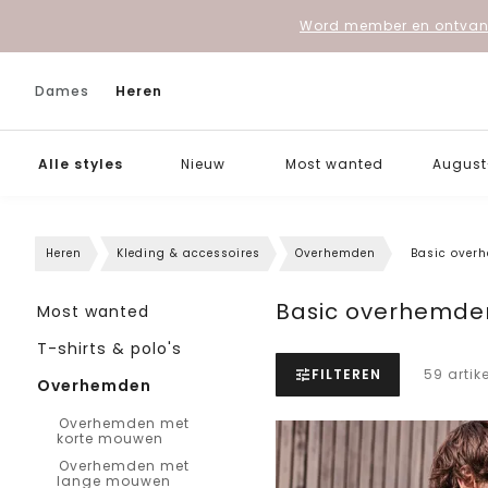
Word member en ontvang
Dames
Heren
Alle styles
Nieuw
Most wanted
August-
Heren
Kleding & accessoires
Overhemden
Basic over
Basic overhemde
Most wanted
T-shirts & polo's
FILTEREN
59 artik
Overhemden
Overhemden met
korte mouwen
Overhemden met
lange mouwen