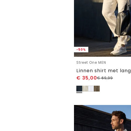
-50%
Street One MEN
Linnen shirt met la
€
35,00
€
69,99