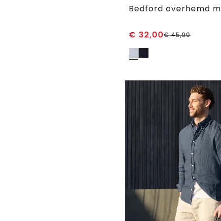
€
32,00
€
45,99