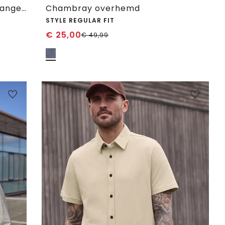
Overhemd van linnenmix met lange mouwen
Chambray overhemd
STYLE REGULAR FIT
€
25,00
€
49,99