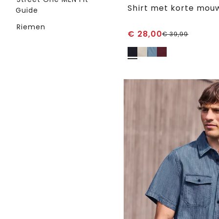
Guide
Riemen
€
28,00
€
39,99