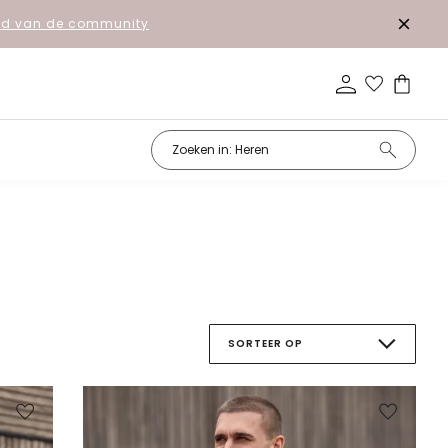
lid van de community
n
SORTEER OP