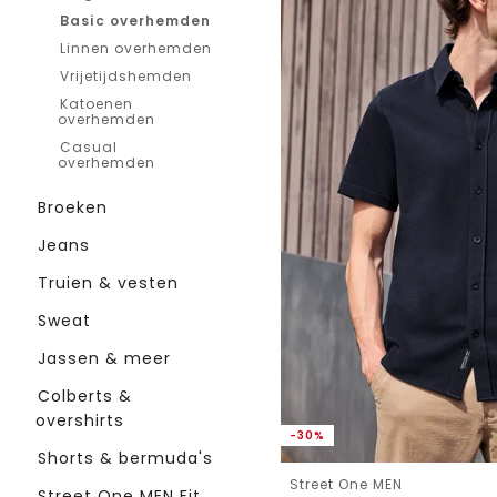
Basic overhemden
Linnen overhemden
Vrijetijdshemden
Katoenen
overhemden
Casual
overhemden
Broeken
Jeans
Truien & vesten
Sweat
Jassen & meer
Colberts &
overshirts
-30%
Shorts & bermuda's
Street One MEN
Street One MEN Fit