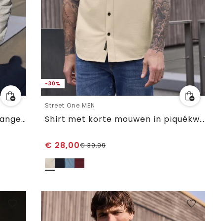
-30%
Street One MEN
Overhemd van linnenmix met lange mouwen
Shirt met korte mouwen in piquékwaliteit
€
28,00
€
39,99