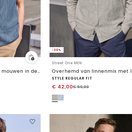
-30%
Street One MEN
Overhemd met korte mouwen in denimlook
STYLE REGULAR FIT
€
42,00
€
59,99