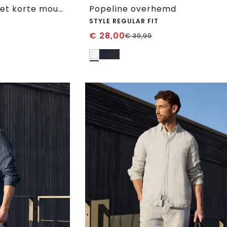
Bedford overhemd met korte mouwen en zak
Popeline overhemd
STYLE REGULAR FIT
€
28,00
€
39,99