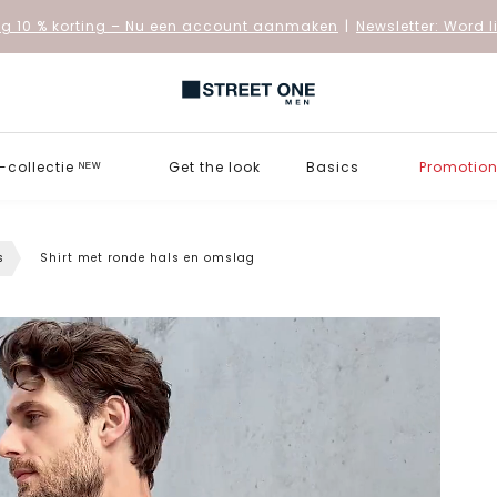
 10 % korting
– Nu een account aanmaken
|
Newsletter: Word 
collectie ᴺᴱᵂ
Get the look
Basics
Promotio
s
Shirt met ronde hals en omslag