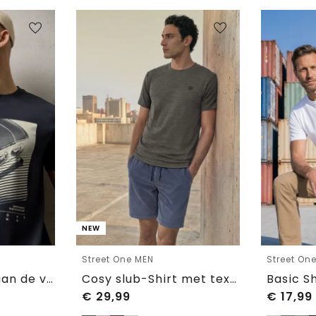
NEW
Street One MEN
Street On
Shirt met print aan de voorkant
Cosy slub-Shirt met textuur
Basic Sh
€
29,99
€
17,99