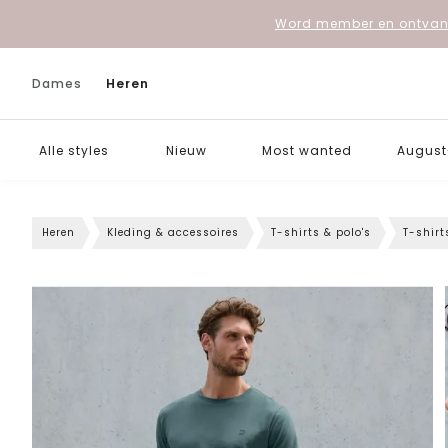
Word member en ontvang
Dames
Heren
Alle styles
Nieuw
Most wanted
August-
Heren
Kleding & accessoires
T-shirts & polo's
T-shirt