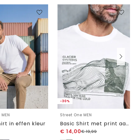
-30%
e MEN
Street One MEN
irt in effen kleur
Basic Shirt met print aan de voorkant
€
14,00
€
19,99