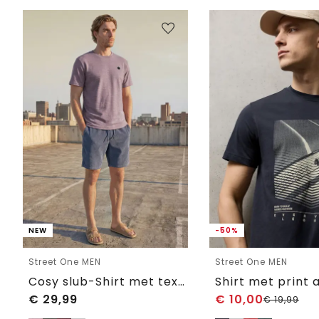
NEW
-50%
Street One MEN
Street One MEN
Cosy slub-Shirt met textuur
€
29,99
€
10,00
€
19,99