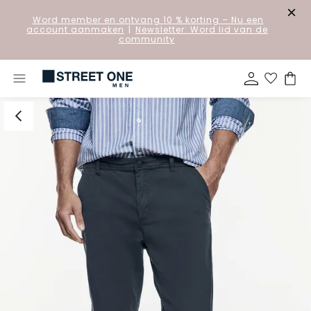
Word member en ontvang 10 % korting
– Nu een
account aanmaken
|
Newsletter: Word lid van de
community