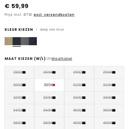
€
59,99
Prijs incl. BTW
excl. verzendkosten
KLEUR KIEZEN
|
deep sea blue
MAAT KIEZEN
(W/L)
Maattabel
|
28/32
28/34
29/32
29/34
30/32
30/34
31/32
31/34
32/32
32/34
33/32
33/34
34/32
34/34
36/32
36/34
38/32
38/34
40/32
40/34