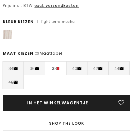
Prijs incl. BTW
excl. verzendkosten
KLEUR KIEZEN
|
light terra mocha
MAAT KIEZEN
Maattabel
|
34
36
38
40
42
44
46
IN HET WINKELWAGENTJE
SHOP THE LOOK