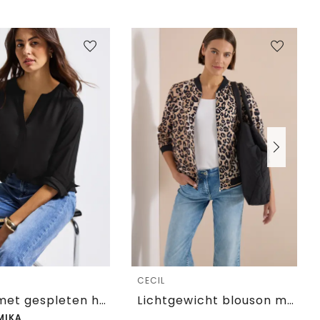
e
CECIL
Tuniek met gespleten hals
Lichtgewicht blouson met rits en leoprint
MIKA