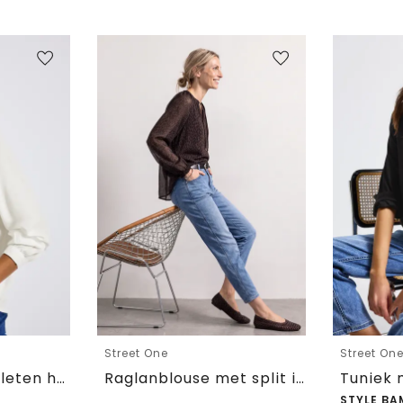
Street One
Street On
Tuniek met gespleten hals
Raglanblouse met split in de hals en print
STYLE BA