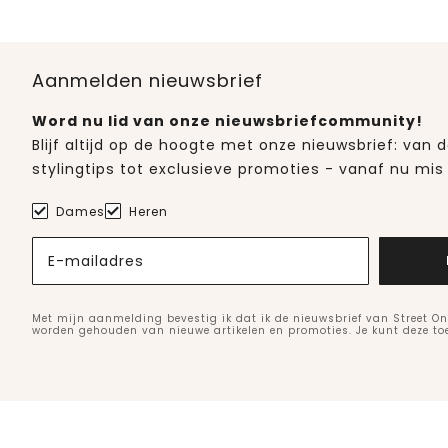
Aanmelden nieuwsbrief
Word nu lid van onze nieuwsbriefcommunity!
Blijf altijd op de hoogte met onze nieuwsbrief: van
stylingtips tot exclusieve promoties - vanaf nu mis 
Dames
Heren
E-mailadres
Met mijn aanmelding bevestig ik dat ik de nieuwsbrief van Street On
worden gehouden van nieuwe artikelen en promoties. Je kunt deze t