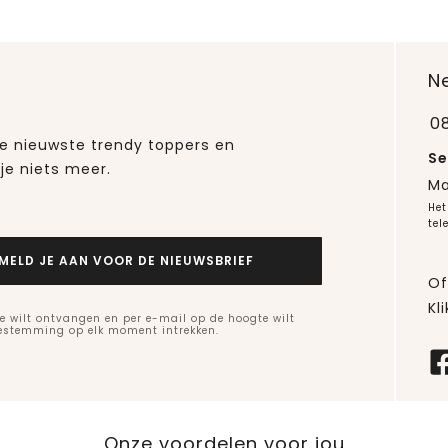
N
0
 de nieuwste trendy toppers en
Se
je niets meer.
Ma
Het
tel
MELD JE AAN VOOR DE NIEUWSBRIEF
Of
Kli
e wilt ontvangen en per e-mail op de hoogte wilt
oestemming op elk moment intrekken.
Onze voordelen voor jou