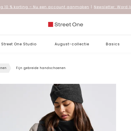
 10 % korting
– Nu een account aanmaken
|
Newsletter: Word 
Street One Studio
August-collectie
Basics
enen
Fijn gebreide handschoenen