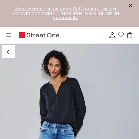
Word member en ontvang 10 % korting
– Nu een
account aanmaken
|
Newsletter: Word lid van de
community