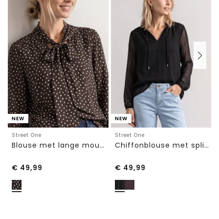
NEW
NEW
Street One
Street One
Blouse met lange mouwen en strikdetail
Chiffonblouse met split in de hals en bandjes
€
49,99
€
49,99