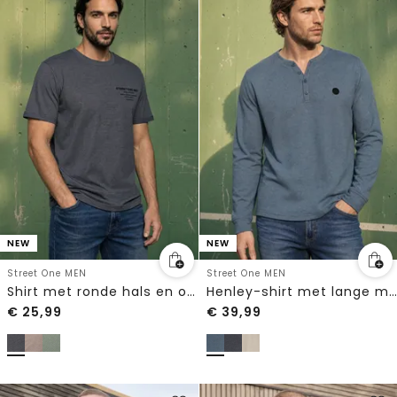
NEW
NEW
Street One MEN
Street One MEN
Shirt met ronde hals en opdruk op de borst
Henley-shirt met lange mouwen in gemêleerde look
€
25,99
€
39,99