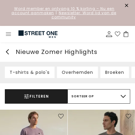
Word member en ontvang 10 % korting
– Nu een
account aanmaken
|
Newsletter: Word lid van de
community
Nieuwe Zomer Highlights
T-shirts & polo's
Overhemden
Broeken
FILTEREN
SORTEER OP