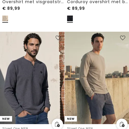
Overshirt met visgraatstructuur
Corduroy overshirt met borstzakken
€
89,99
€
89,99
NEW
NEW
Street One MEN
Street One MEN