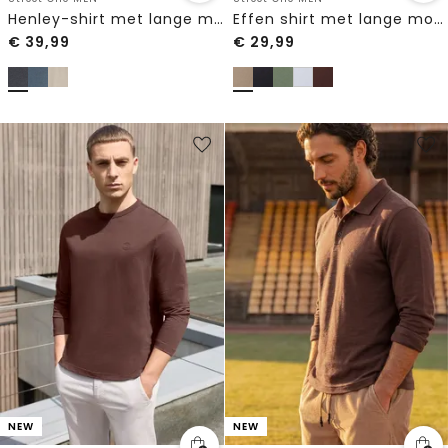
Henley-shirt met lange mouwen in gemêleerde look
Effen shirt met lange mouwen en ronde hals
€
39,99
€
29,99
NEW
NEW