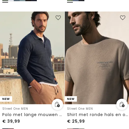
NEW
NEW
Street One MEN
Street One MEN
Polo met lange mouwen van katoen
Shirt met ronde hals en opdruk op de borst
€
39,99
€
25,99