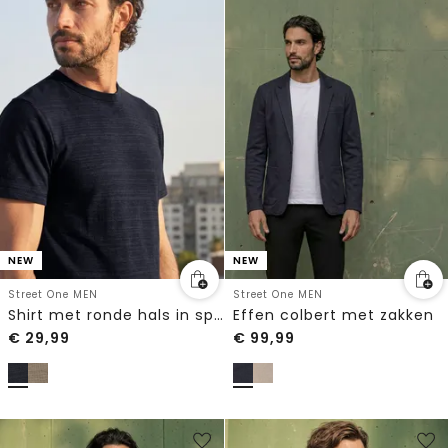
NEW
NEW
Street One MEN
Street One MEN
Shirt met ronde hals in space-dye-look
Effen colbert met zakken
€
29,99
€
99,99