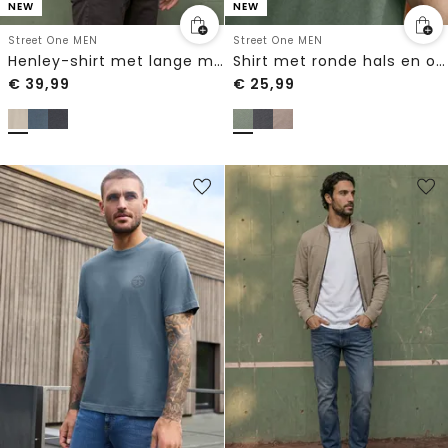
NEW
NEW
Street One MEN
Street One MEN
Henley-shirt met lange mouwen in gemêleerde look
Shirt met ronde hals en opdruk op de borst
€
39,99
€
25,99