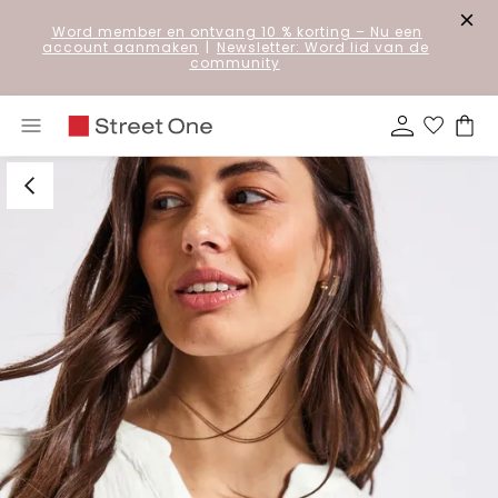
Word member en ontvang 10 % korting
– Nu een
account aanmaken
|
Newsletter: Word lid van de
community