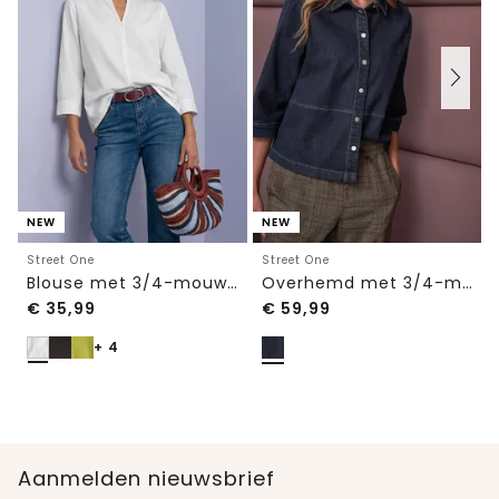
NEW
NEW
Street One
Street One
Blouse met 3/4-mouwen en split in de hals
Overhemd met 3/4-mouwen en knoopsluiting
€
35,99
€
59,99
+ 4
Aanmelden nieuwsbrief