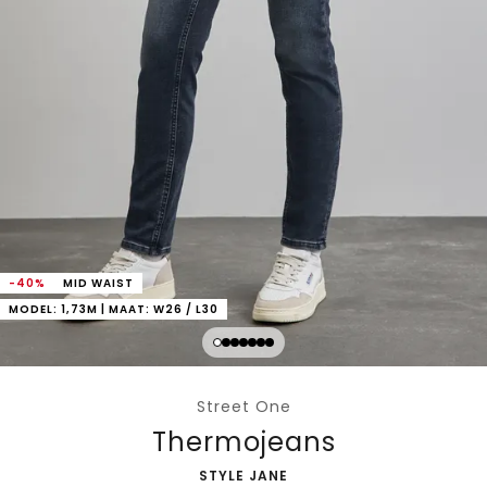
-40%
MID WAIST
MODEL: 1,73M | MAAT: W26 / L30
Street One
Thermojeans
-
STYLE JANE