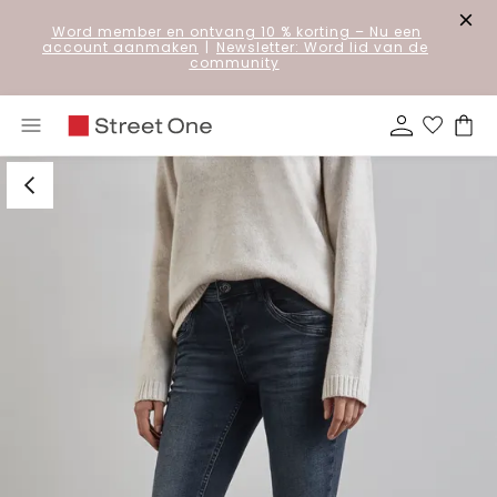
Word member en ontvang 10 % korting
– Nu een
account aanmaken
|
Newsletter: Word lid van de
community