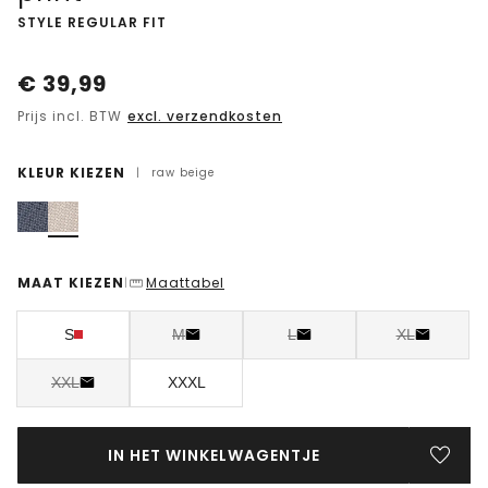
-
STYLE REGULAR FIT
€
39,99
Prijs incl. BTW
excl. verzendkosten
KLEUR KIEZEN
|
raw beige
MAAT KIEZEN
Maattabel
|
S
M
L
XL
XXL
XXXL
IN HET WINKELWAGENTJE