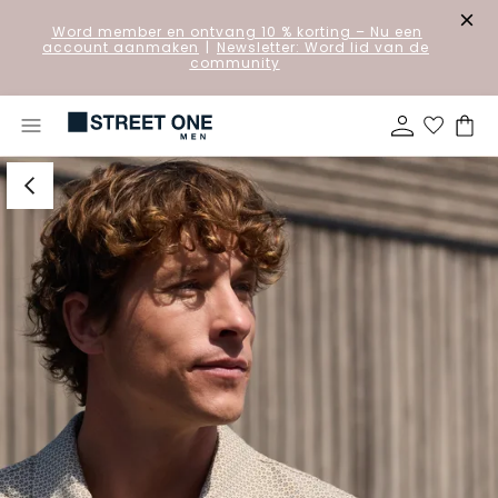
Word member en ontvang 10 % korting
– Nu een
account aanmaken
|
Newsletter: Word lid van de
community