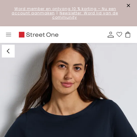
Word member en ontvang 10 % korting
– Nu een
account aanmaken
|
Newsletter: Word lid van de
community