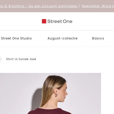
 10 % korting
– Nu een account aanmaken
|
Newsletter: Word 
Street One Studio
August-collectie
Basics
Shirt in tuniek-look