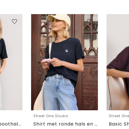
Street One Studio
Street On
Basic Shirt met boothals en elastische zoom
Shirt met ronde hals en geborduurd detail