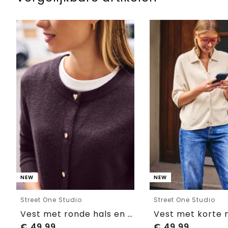
NEW
NEW
Street One Studio
Street One Studio
Vest met ronde hals en knopen
€
49,99
€
49,99