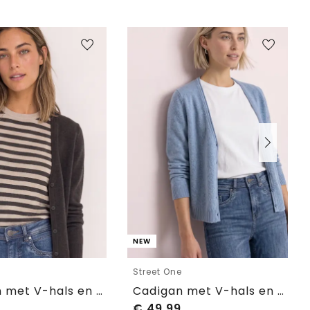
NEW
e
Street One
Cadigan met V-hals en knoopsluiting
Cadigan met V-hals en knoopsluiting
€
49,99