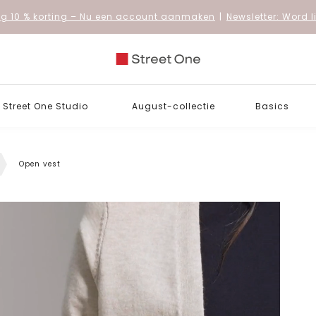
 10 % korting
– Nu een account aanmaken
|
Newsletter: Word 
Street One Studio
August-collectie
Basics
Open vest