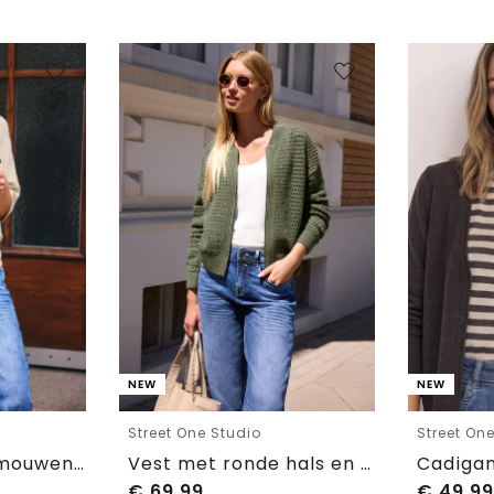
NEW
NEW
Street One Studio
Street On
Vest met korte mouwen en polokraag
Vest met ronde hals en ritssluiting
€
69,99
€
49,99